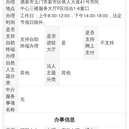
办理
酒泉市玉门市新市区铁人大道41号市民
地点
中心三楼服务大厅F区综合1-6窗口
办理
工作日：上午8:30-12:00，下午14:30-18:00，法定
时间
节假日除外。
是否
是否
支持
是否
支持自助
支持
自助
进驻
是
不支持
终端办理
网上
终端
大厅
支付
办理
自然
法人
人主
其他
主题
其他
题分
分类
类
中介
服务
无
事项
名称
办事信息