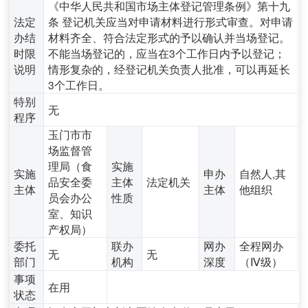
《中华人民共和国市场主体登记管理条例》第十九
法定
条 登记机关应当对申请材料进行形式审查。对申请
办结
材料齐全、符合法定形式的予以确认并当场登记。
时限
不能当场登记的，应当在3个工作日内予以登记；
说明
情形复杂的，经登记机关负责人批准，可以再延长
3个工作日。
特别
无
程序
玉门市市
场监督管
理局（食
实施
实施
申办
自然人,其
品安全委
主体
法定机关
主体
主体
他组织
员会办公
性质
室、知识
产权局）
委托
联办
网办
全程网办
无
无
部门
机构
深度
（Ⅳ级）
事项
在用
状态