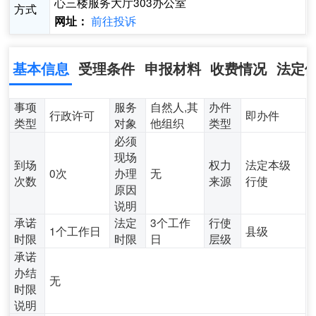
心三楼服务大厅303办公室
方式
前往投诉
网址：
基本信息
受理条件
申报材料
收费情况
法定
事项
服务
自然人,其
办件
行政许可
即办件
类型
对象
他组织
类型
必须
现场
到场
权力
法定本级
0次
办理
无
次数
来源
行使
原因
说明
承诺
法定
3个工作
行使
1个工作日
县级
时限
时限
日
层级
承诺
办结
无
时限
说明