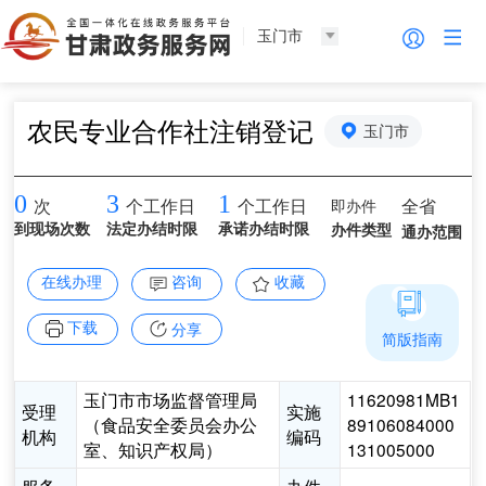
玉门市
农民专业合作社注销登记
玉门市
0
3
1
即办件
全省
次
个工作日
个工作日
到现场次数
法定办结时限
承诺办结时限
办件类型
通办范围
在线办理
咨询
收藏
下载
分享
简版指南
玉门市市场监督管理局
11620981MB1
受理
实施
（食品安全委员会办公
89106084000
机构
编码
室、知识产权局）
131005000