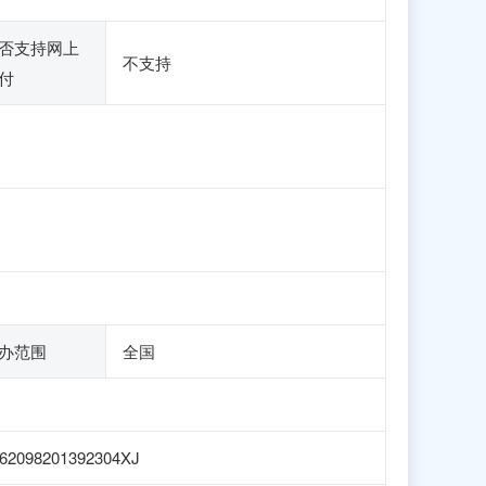
否支持网上
不支持
付
办范围
全国
62098201392304XJ