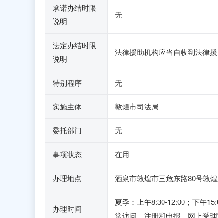
承诺办结时限
无
说明
法定办结时限
法律援助机构应当自收到法律援
说明
特别程序
无
实施主体
敦煌市司法局
委托部门
无
事项状态
在用
办理地点
酒泉市敦煌市三危东路80号敦
夏季：上午8:30-12:00；下午
办理时间
常访问、注册和申报，网上受理