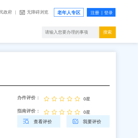
民政府
|
无障碍浏览
老年人专区
搜索
办件评价：
0星
指南评价：
0星
查看评价
我要评价