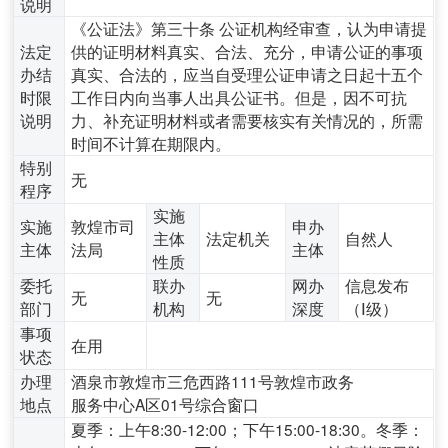
说明
《公证法》第三十条 公证机构经审查，认为申请提
法定
供的证明材料真实、合法、充分，申请公证的事项
办结
真实、合法的，应当自受理公证申请之日起十五个
时限
工作日内向当事人出具公证书。但是，因不可抗
说明
力、补充证明材料或者需要核实有关情况的，所需
时间不计算在期限内。
特别
无
程序
实施
实施
敦煌市司
申办
主体
法定机关
自然人
主体
法局
主体
性质
委托
联办
网办
信息发布
无
无
部门
机构
深度
（Ⅰ级）
事项
在用
状态
办理
酒泉市敦煌市三危西路111号敦煌市政务
地点
服务中心A区01号综合窗口
夏季：上午8:30-12:00；下午15:00-18:30。冬季：