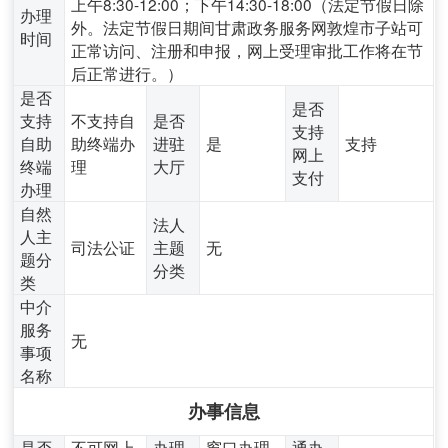
上午8:30-12:00；下午14:30-18:00（法定节假日除
办理
外。法定节假日期间甘肃政务服务网敦煌市子站可
时间
正常访问、注册和申报，网上受理审批工作将在节
后正常进行。）
是否
是否
支持
不支持自
是否
支持
自助
助终端办
进驻
是
支持
网上
终端
理
大厅
支付
办理
自然
法人
人主
司法公证
主题
无
题分
分类
类
中介
服务
无
事项
名称
办事信息
是否
不可网上
办理
窗口办理,
通办