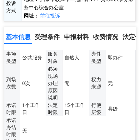
投诉
务中心综合办公室
方式
前往投诉
网址：
基本信息
受理条件
申报材料
收费情况
法定
事项
服务
办件
公共服务
自然人
即办件
类型
对象
类型
必须
现场
到场
权力
0次
办理
无
无
次数
来源
原因
说明
承诺
1个工作
法定
15个工作
行使
县级
时限
日
时限
日
层级
承诺
办结
无
时限