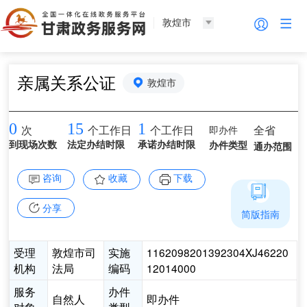
敦煌市
亲属关系公证
敦煌市
0
15
1
即办件
全省
次
个工作日
个工作日
到现场次数
法定办结时限
承诺办结时限
办件类型
通办范围
咨询
收藏
下载
分享
简版指南
受理
敦煌市司
实施
1162098201392304XJ46220
机构
法局
编码
12014000
服务
办件
自然人
即办件