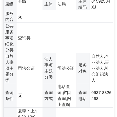
县级
主体
01392304
层级
主体
法局
编码
XJ
服务
无
内容
公共
服务
事项
查询类
细化
分类
自然
自然人,企
法人
人事
业法人,事
事项
服务
项主
司法公证
司法公证
业法人,社
主题
对象
题分
会组织法
分类
类
人
电话查
查询
查询
询,窗口
查询
0937-8826
无
条件
方式
查询,网
电话
468
上查询
夏季：上午
8:30-12:0