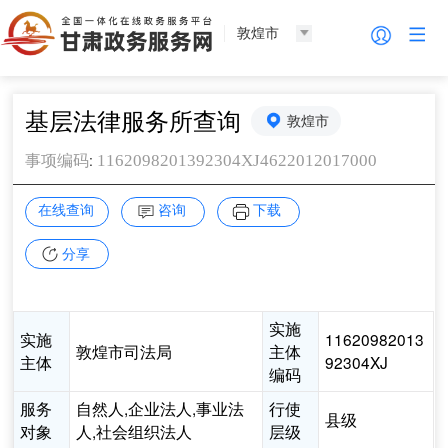
敦煌市
基层法律服务所查询
敦煌市
:
1162098201392304XJ4622012017000
事项编码
在线查询
咨询
下载
分享
实施
实施
11620982013
敦煌市司法局
主体
主体
92304XJ
编码
服务
自然人,企业法人,事业法
行使
县级
对象
人,社会组织法人
层级