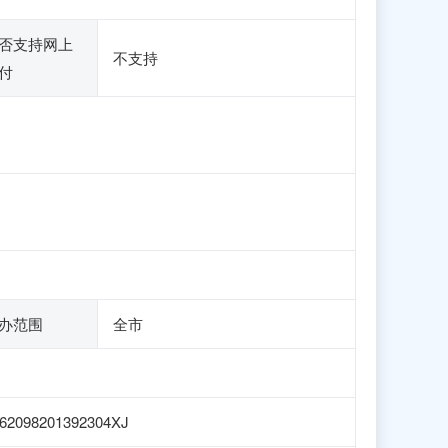
否支持网上
不支持
付
办范围
全市
62098201392304XJ