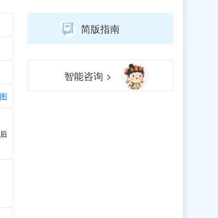
简版指南
智能咨询 >
图
后