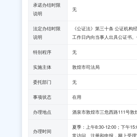
承诺办结时限
无
说明
法定办结时限
《公证法》第三十条 公证机构
说明
工作日内向当事人出具公证书。
特别程序
无
实施主体
敦煌市司法局
委托部门
无
事项状态
在用
办理地点
酒泉市敦煌市三危西路111号敦
夏季：上午8:30-12:00；下午
办理时间
常访问、注册和申报，网上受理