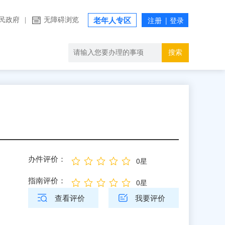
民政府
|
无障碍浏览
老年人专区
搜索
办件评价：
0星
指南评价：
0星
查看评价
我要评价