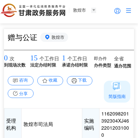
敦煌市
赠与公证
敦煌市
0
15
1
即办件
全省
次
个工作日
个工作日
到现场次数
法定办结时限
承诺办结时限
办件类型
通办范围
咨询
收藏
下载
分享
简版指南
1162098201
受理
实施
392304XJ46
敦煌市司法局
机构
编码
2201203100
0