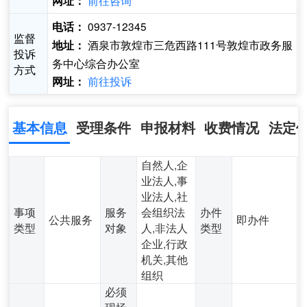
前往咨询
网址：
0937-12345
电话：
监督
酒泉市敦煌市三危西路111号敦煌市政务服
地址：
投诉
务中心综合办公室
方式
前往投诉
网址：
基本信息
受理条件
申报材料
收费情况
法定
自然人,企
业法人,事
业法人,社
事项
服务
会组织法
办件
公共服务
即办件
类型
对象
人,非法人
类型
企业,行政
机关,其他
组织
必须
现场