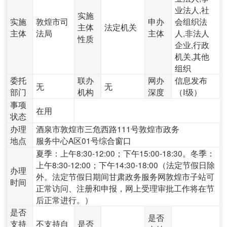
业法人,社
实施
实施
敦煌市司
申办
会组织法
主体
法定机关
主体
法局
主体
人,非法人
性质
企业,行政
机关,其他
组织
委托
联办
网办
信息发布
无
无
部门
机构
深度
（Ⅰ级）
事项
在用
状态
办理
酒泉市敦煌市三危西路111号敦煌市政务
地点
服务中心A区01号综合窗口
夏季：上午8:30-12:00；下午15:00-18:30。冬季：
上午8:30-12:00；下午14:30-18:00（法定节假日除
办理
外。法定节假日期间甘肃政务服务网敦煌市子站可
时间
正常访问、注册和申报，网上受理审批工作将在节
后正常进行。）
是否
是否
支持
不支持自
是否