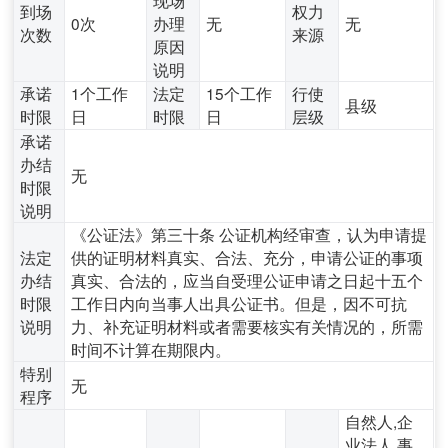
到场
权力
0次
办理
无
无
次数
来源
原因
说明
承诺
1个工作
法定
15个工作
行使
县级
时限
日
时限
日
层级
承诺
办结
无
时限
说明
《公证法》第三十条 公证机构经审查，认为申请提
法定
供的证明材料真实、合法、充分，申请公证的事项
办结
真实、合法的，应当自受理公证申请之日起十五个
时限
工作日内向当事人出具公证书。但是，因不可抗
说明
力、补充证明材料或者需要核实有关情况的，所需
时间不计算在期限内。
特别
无
程序
自然人,企
业法人,事