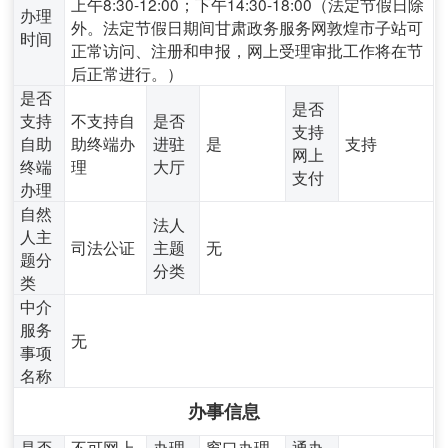
上午8:30-12:00；下午14:30-18:00（法定节假日除
办理
外。法定节假日期间甘肃政务服务网敦煌市子站可
时间
正常访问、注册和申报，网上受理审批工作将在节
后正常进行。）
是否
是否
支持
不支持自
是否
支持
自助
助终端办
进驻
是
支持
网上
终端
理
大厅
支付
办理
自然
法人
人主
司法公证
主题
无
题分
分类
类
中介
服务
无
事项
名称
办事信息
是否
不可网上
办理
窗口办理,
通办