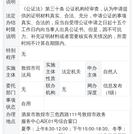
说明
《公证法》第三十条 公证机构经审查，认为申请提
法定
供的证明材料真实、合法、充分，申请公证的事项
办结
真实、合法的，应当自受理公证申请之日起十五个
时限
工作日内向当事人出具公证书。但是，因不可抗
说明
力、补充证明材料或者需要核实有关情况的，所需
时间不计算在期限内。
特别
无
程序
实施
实施
敦煌市司
申办
主体
法定机关
自然人
主体
法局
主体
性质
委托
联办
网办
信息发布
无
无
部门
机构
深度
（Ⅰ级）
事项
在用
状态
办理
酒泉市敦煌市三危西路111号敦煌市政务
地点
服务中心A区01号综合窗口
夏季：上午8:30-12:00；下午15:00-18:30。冬季：