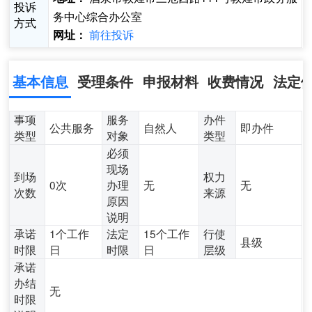
投诉
务中心综合办公室
方式
前往投诉
网址：
基本信息
受理条件
申报材料
收费情况
法定
事项
服务
办件
公共服务
自然人
即办件
类型
对象
类型
必须
现场
到场
权力
0次
办理
无
无
次数
来源
原因
说明
承诺
1个工作
法定
15个工作
行使
县级
时限
日
时限
日
层级
承诺
办结
无
时限