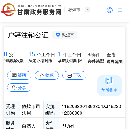
敦煌市
户籍注销公证
敦煌市
0
15
1
即办件
全省
次
个工作日
个工作日
到现场次数
法定办结时限
承诺办结时限
办件类型
通办范围
咨询
收藏
下载
分享
简版指南
受理
敦煌市司
实施
1162098201392304XJ46220
机构
法局
编码
12038000
服务
办件
自然人
即办件