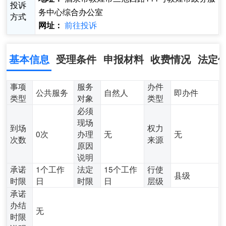
投诉
务中心综合办公室
方式
前往投诉
网址：
基本信息
受理条件
申报材料
收费情况
法定
事项
服务
办件
公共服务
自然人
即办件
类型
对象
类型
必须
现场
到场
权力
0次
办理
无
无
次数
来源
原因
说明
承诺
1个工作
法定
15个工作
行使
县级
时限
日
时限
日
层级
承诺
办结
无
时限