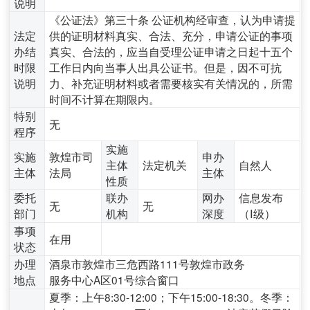
说明
《公证法》第三十条 公证机构经审查，认为申请提
法定
供的证明材料真实、合法、充分，申请公证的事项
办结
真实、合法的，应当自受理公证申请之日起十五个
时限
工作日内向当事人出具公证书。但是，因不可抗
说明
力、补充证明材料或者需要核实有关情况的，所需
时间不计算在期限内。
特别
无
程序
实施
实施
敦煌市司
申办
主体
法定机关
自然人
主体
法局
主体
性质
委托
联办
网办
信息发布
无
无
部门
机构
深度
（Ⅰ级）
事项
在用
状态
办理
酒泉市敦煌市三危西路111号敦煌市政务
地点
服务中心A区01号综合窗口
夏季：上午8:30-12:00；下午15:00-18:30。冬季：