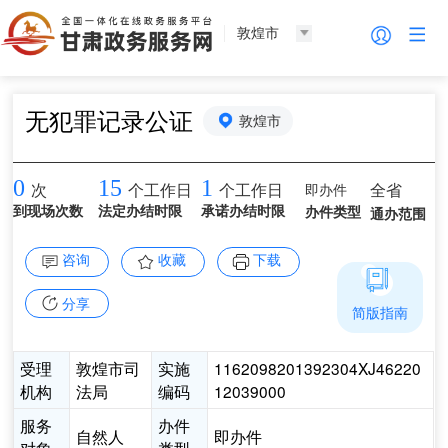
敦煌市
无犯罪记录公证
敦煌市
0
15
1
即办件
全省
次
个工作日
个工作日
到现场次数
法定办结时限
承诺办结时限
办件类型
通办范围
咨询
收藏
下载
分享
简版指南
受理
敦煌市司
实施
1162098201392304XJ46220
机构
法局
编码
12039000
服务
办件
自然人
即办件