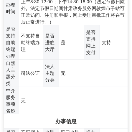
上午8:30-12:00；下午14:30-18:00（法定节假日除
办理
外。法定节假日期间甘肃政务服务网敦煌市子站可
时间
正常访问、注册和申报，网上受理审批工作将在节
后正常进行。）
是否
是否
支持
不支持自
是否
支持
自助
助终端办
进驻
是
支持
网上
终端
理
大厅
支付
办理
自然
法人
人主
司法公证
主题
无
题分
分类
类
中介
服务
无
事项
名称
办事信息
是否
不可网上
办理
窗口办理,
通办