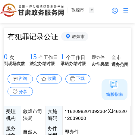
敦煌市
有犯罪记录公证
敦煌市
0
15
1
即办件
全市
次
个工作日
个工作日
到现场次数
法定办结时限
承诺办结时限
办件类型
通办范围
咨询
收藏
下载
分享
简版指南
受理
敦煌市司
实施
1162098201392304XJ46220
机构
法局
编码
12039000
服务
办件
自然人
即办件