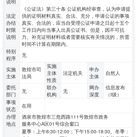
说明
《公证法》第三十条 公证机构经审查，认为申请提
法定
供的证明材料真实、合法、充分，申请公证的事项
办结
真实、合法的，应当自受理公证申请之日起十五个
时限
工作日内向当事人出具公证书。但是，因不可抗
说明
力、补充证明材料或者需要核实有关情况的，所需
时间不计算在期限内。
特别
无
程序
实施
实施
敦煌市司
申办
主体
法定机关
自然人
主体
法局
主体
性质
委托
联办
网办
信息发布
无
无
部门
机构
深度
（Ⅰ级）
事项
在用
状态
办理
酒泉市敦煌市三危西路111号敦煌市政务
地点
服务中心A区01号综合窗口
夏季：上午8:30-12:00；下午15:00-18:30。冬季：