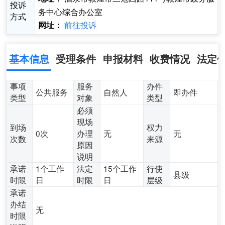
投诉
务中心综合办公室
方式
前往投诉
网址：
基本信息
受理条件
申报材料
收费情况
法定
事项
服务
办件
公共服务
自然人
即办件
类型
对象
类型
必须
现场
到场
权力
0次
办理
无
无
次数
来源
原因
说明
承诺
1个工作
法定
15个工作
行使
县级
时限
日
时限
日
层级
承诺
办结
无
时限