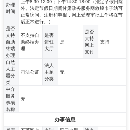
上午8:30-12:00；下午14:30-18:00（法定节假日除
办理
外。法定节假日期间甘肃政务服务网敦煌市子站可
时间
正常访问、注册和申报，网上受理审批工作将在节
后正常进行。）
是否
是否
支持
不支持自
是否
支持
自助
助终端办
进驻
是
支持
网上
终端
理
大厅
支付
办理
自然
法人
人主
司法公证
主题
无
题分
分类
类
中介
服务
无
事项
名称
办事信息
是否
不可网上
办理
窗口办理,
通办