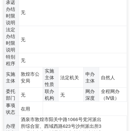
承诺
办结
无
时限
说明
法定
办结
无
时限
说明
特别
无
程序
实施
实施
敦煌市公
申办
主体
法定机关
自然人
主体
安局
主体
性质
委托
联办
网办
全程网办
无
无
部门
机构
深度
（Ⅳ级）
事项
在用
状态
酒泉市敦煌市阳关中路1066号党河派出
办理
所综合室、西域西路623号沙州派出所3