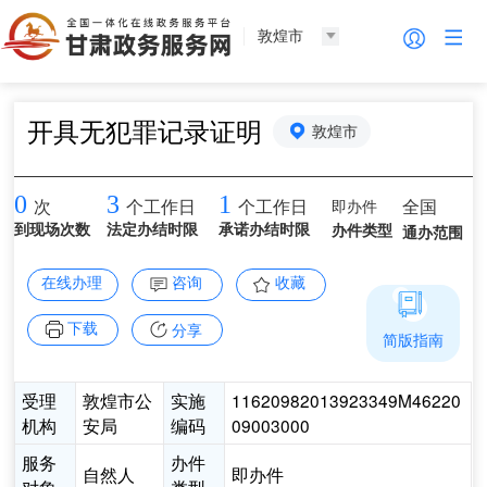
敦煌市
开具无犯罪记录证明
敦煌市
0
3
1
即办件
全国
次
个工作日
个工作日
到现场次数
法定办结时限
承诺办结时限
办件类型
通办范围
在线办理
咨询
收藏
下载
分享
简版指南
受理
敦煌市公
实施
11620982013923349M46220
机构
安局
编码
09003000
服务
办件
自然人
即办件