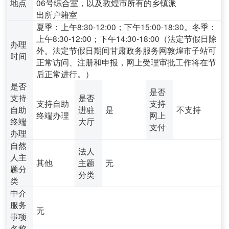
地点
06号综合室，以及敦煌市所有的乡镇派
出所户籍室
夏季：上午8:30-12:00；下午15:00-18:30。冬季：
上午8:30-12:00；下午14:30-18:00（法定节假日除
办理
外。法定节假日期间甘肃政务服务网敦煌市子站可
时间
正常访问、注册和申报，网上受理审批工作将在节
后正常进行。）
是否
是否
支持
是否
支持自助
支持
自助
进驻
是
不支持
终端办理
网上
终端
大厅
支付
办理
自然
法人
人主
其他
主题
无
题分
分类
类
中介
服务
无
事项
名称