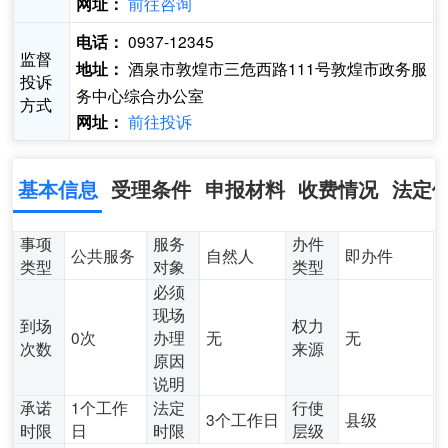
前往咨询
网址：
0937-12345
电话：
监督
酒泉市敦煌市三危西路111号敦煌市政务服
地址：
投诉
务中心综合办公室
方式
前往投诉
网址：
基本信息
受理条件
申报材料
收费情况
法定
事项
服务
办件
公共服务
自然人
即办件
类型
对象
类型
必须
现场
到场
权力
0次
办理
无
无
次数
来源
原因
说明
承诺
1个工作
法定
行使
3个工作日
县级
时限
日
时限
层级