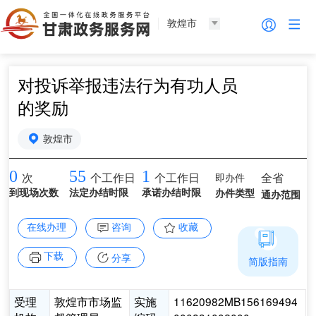
敦煌市
对投诉举报违法行为有功人员
的奖励
敦煌市
0
55
1
即办件
全省
次
个工作日
个工作日
到现场次数
法定办结时限
承诺办结时限
办件类型
通办范围
在线办理
咨询
收藏
下载
分享
简版指南
受理
敦煌市市场监
实施
11620982MB156169494