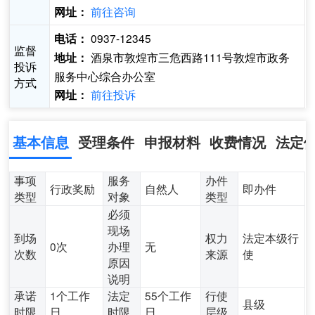
前往咨询
网址：
0937-12345
电话：
监督
酒泉市敦煌市三危西路111号敦煌市政务
地址：
投诉
服务中心综合办公室
方式
前往投诉
网址：
基本信息
受理条件
申报材料
收费情况
法定
事项
服务
办件
行政奖励
自然人
即办件
类型
对象
类型
必须
现场
到场
权力
法定本级行
0次
办理
无
次数
来源
使
原因
说明
承诺
1个工作
法定
55个工作
行使
县级
时限
日
时限
日
层级