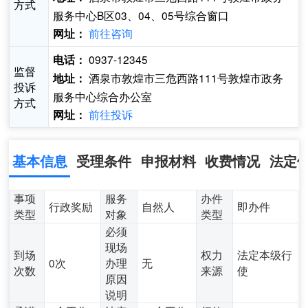
方式
服务中心B区03、04、05号综合窗口
前往咨询
网址：
0937-12345
电话：
监督
酒泉市敦煌市三危西路111号敦煌市政务
地址：
投诉
服务中心综合办公室
方式
前往投诉
网址：
基本信息
受理条件
申报材料
收费情况
法定
事项
服务
办件
行政奖励
自然人
即办件
类型
对象
类型
必须
现场
到场
权力
法定本级行
0次
办理
无
次数
来源
使
原因
说明