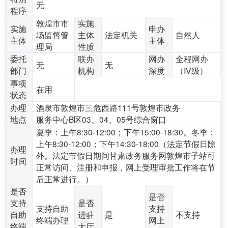
无
程序
敦煌市市
实施
实施
申办
场监督管
主体
法定机关
自然人
主体
主体
理局
性质
委托
联办
网办
全程网办
无
无
部门
机构
深度
（Ⅳ级）
事项
在用
状态
办理
酒泉市敦煌市三危西路111号敦煌市政务
地点
服务中心B区03、04、05号综合窗口
夏季：上午8:30-12:00；下午15:00-18:30。冬季：
上午8:30-12:00；下午14:30-18:00（法定节假日除
办理
外。法定节假日期间甘肃政务服务网敦煌市子站可
时间
正常访问、注册和申报，网上受理审批工作将在节
后正常进行。）
是否
是否
支持
是否
支持自助
支持
自助
进驻
是
不支持
终端办理
网上
终端
大厅