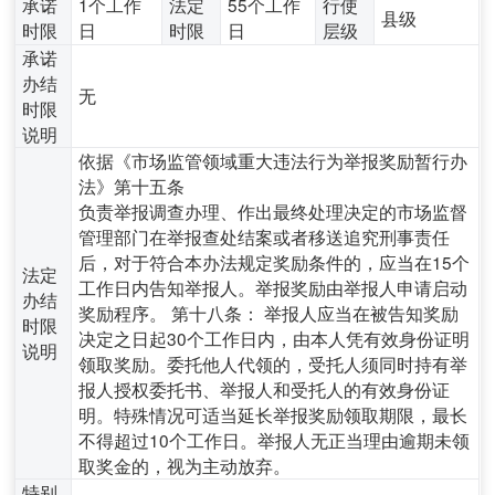
承诺
1个工作
法定
55个工作
行使
县级
时限
日
时限
日
层级
承诺
办结
无
时限
说明
依据《市场监管领域重大违法行为举报奖励暂行办
法》第十五条
负责举报调查办理、作出最终处理决定的市场监督
管理部门在举报查处结案或者移送追究刑事责任
后，对于符合本办法规定奖励条件的，应当在15个
法定
工作日内告知举报人。举报奖励由举报人申请启动
办结
奖励程序。 第十八条： 举报人应当在被告知奖励
时限
决定之日起30个工作日内，由本人凭有效身份证明
说明
领取奖励。委托他人代领的，受托人须同时持有举
报人授权委托书、举报人和受托人的有效身份证
明。特殊情况可适当延长举报奖励领取期限，最长
不得超过10个工作日。举报人无正当理由逾期未领
取奖金的，视为主动放弃。
特别