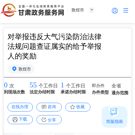
敦煌市
对举报违反大气污染防治法律
法规问题查证属实的给予举报
人的奖励
敦煌市
0
55
1
即办件
全省
次
个工作日
个工作日
到现场次数
法定办结时限
承诺办结时限
办件类型
通办范围
在线办理
咨询
收藏
下载
分享
简版指南