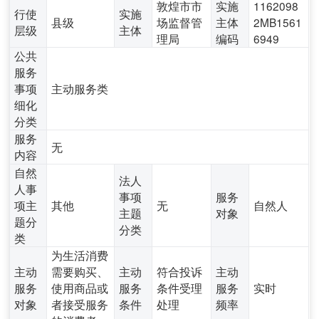
敦煌市市
实施
1162098
行使
实施
县级
场监督管
主体
2MB1561
层级
主体
理局
编码
6949
公共
服务
事项
主动服务类
细化
分类
服务
无
内容
自然
法人
人事
事项
服务
项主
其他
无
自然人
主题
对象
题分
分类
类
为生活消费
主动
需要购买、
主动
符合投诉
主动
服务
使用商品或
服务
条件受理
服务
实时
对象
者接受服务
条件
处理
频率