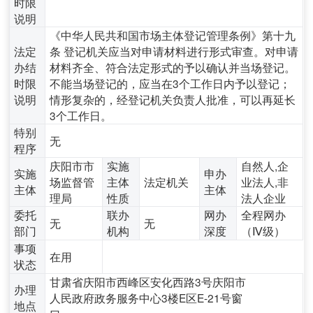
时限
说明
《中华人民共和国市场主体登记管理条例》第十九
法定
条 登记机关应当对申请材料进行形式审查。对申请
办结
材料齐全、符合法定形式的予以确认并当场登记。
时限
不能当场登记的，应当在3个工作日内予以登记；
说明
情形复杂的，经登记机关负责人批准，可以再延长
3个工作日。
特别
无
程序
庆阳市市
实施
自然人,企
实施
申办
场监督管
主体
法定机关
业法人,非
主体
主体
理局
性质
法人企业
委托
联办
网办
全程网办
无
无
部门
机构
深度
（Ⅳ级）
事项
在用
状态
甘肃省庆阳市西峰区安化西路3号庆阳市
办理
人民政府政务服务中心3楼E区E-21号窗
地点