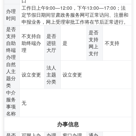
口
工作日上午9:00—12:00，下午13:00—17:00；法
办理
定节假日期间甘肃政务服务网可正常访问、注册和
时间
申报业务，网上受理审批工作将在节后正常进行。
是否
是否
支持
不支持自
是否
支持
自助
助终端办
进驻
是
不支持
网上
终端
理
大厅
支付
办理
自然
法人
人主
设立变更
主题
设立变更
题分
分类
类
中介
服务
无
事项
名称
办事信息
是否
可网上办
办理
窗口办理,
通办