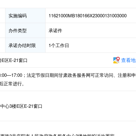
实施编码
11621000MB180166X23000131003000
办件类型
承诺件
承诺办结时限
1个工作日
查看地
区E-21窗口
午13:00—17:00；法定节假日期间甘肃政务服务网可正常访问、注册和
后正常进行。
心3楼E区E-21窗口
西路3号庆阳市人民政府政务服务中心3楼效能投诉处置室