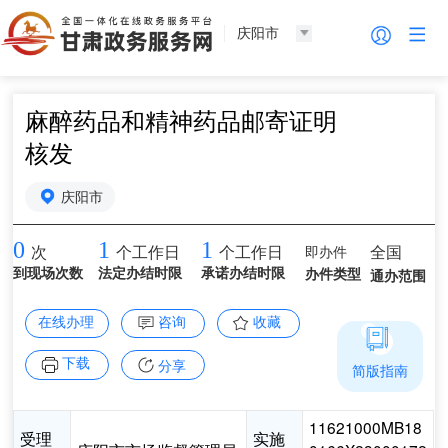
庆阳市
麻醉药品和精神药品邮寄证明
核发
庆阳市
0
1
1
即办件
全国
次
个工作日
个工作日
到现场次数
法定办结时限
承诺办结时限
办件类型
通办范围
在线办理
咨询
收藏
下载
分享
简版指南
11621000MB18
受理
实施