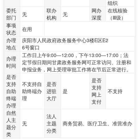
组织
委托
联办
网办
在线核验
无
无
部门
机构
深度
（Ⅲ级）
事项
在用
状态
办理
庆阳市人民政府政务服务中心3楼E区E2
地点
6号窗口
工作日上午9:00—12:00，下午13:00—17:00；法
办理
定节假日期间甘肃政务服务网可正常访问、注册和
时间
申报业务，网上受理审批工作将在节后正常进行。
是否
是否
支持
不支持自
是否
支持
自助
助终端办
进驻
是
不支持
网上
终端
理
大厅
支付
办理
自然
法人
人主
无
主题
商务贸易、医疗卫生、准营准办
题分
分类
类