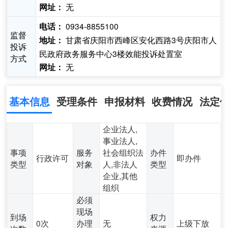
无
网址：
0934-8855100
电话：
监督
甘肃省庆阳市西峰区安化西路3号庆阳市人
地址：
投诉
民政府政务服务中心3楼效能投诉处置室
方式
无
网址：
基本信息
受理条件
申报材料
收费情况
法定
企业法人,
事业法人,
事项
服务
社会组织法
办件
行政许可
即办件
类型
对象
人,非法人
类型
企业,其他
组织
必须
现场
到场
权力
0次
办理
无
上级下放