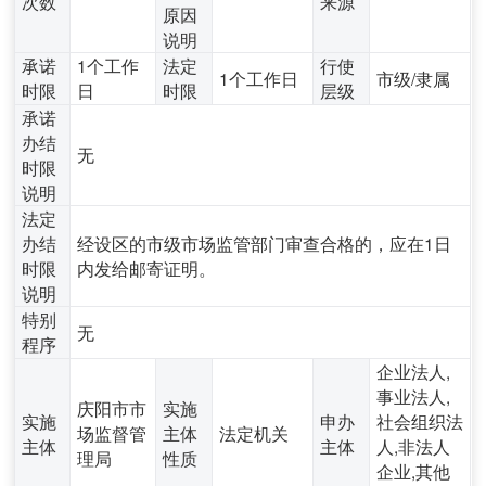
次数
来源
原因
说明
承诺
1个工作
法定
行使
1个工作日
市级/隶属
时限
日
时限
层级
承诺
办结
无
时限
说明
法定
办结
经设区的市级市场监管部门审查合格的，应在1日
时限
内发给邮寄证明。
说明
特别
无
程序
企业法人,
事业法人,
庆阳市市
实施
实施
申办
社会组织法
场监督管
主体
法定机关
主体
主体
人,非法人
理局
性质
企业,其他