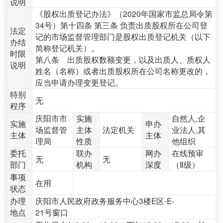
说明
《股权出质登记办法》（2020年国家市监总局令第
34号）第十四条 第三条 负责出质股权所在公司登
法定
记的市场监督管理部门是股权出质登记机关（以下
办结
简称登记机关）。
时限
第八条 出质股权数额变更，以及出质人、质权人
说明
姓名（名称）或者出质股权所在公司名称更改的，
应当申请办理变更登记。
特别
无
程序
庆阳市市
实施
自然人,企
实施
申办
场监督管
主体
法定机关
业法人,其
主体
主体
理局
性质
他组织
委托
联办
网办
在线预审
无
无
部门
机构
深度
（Ⅱ级）
事项
在用
状态
办理
庆阳市人民政府政务服务中心3楼E区-E-
地点
21号窗口