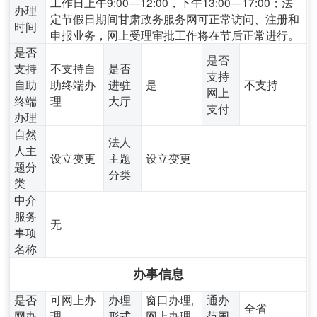
工作日上午9:00—12:00，下午13:00—17:00；法
办理
定节假日期间甘肃政务服务网可正常访问、注册和
时间
申报业务，网上受理审批工作将在节后正常进行。
是否
是否
支持
不支持自
是否
支持
自助
助终端办
进驻
是
不支持
网上
终端
理
大厅
支付
办理
自然
法人
人主
设立变更
主题
设立变更
题分
分类
类
中介
服务
无
事项
名称
办事信息
是否
可网上办
办理
窗口办理,
通办
全省
网办
理
形式
网上办理
范围