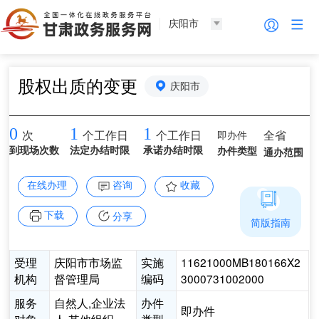
庆阳市
股权出质的变更
庆阳市
0
1
1
即办件
全省
次
个工作日
个工作日
到现场次数
法定办结时限
承诺办结时限
办件类型
通办范围
在线办理
咨询
收藏
下载
分享
简版指南
受理
庆阳市市场监
实施
11621000MB180166X2
机构
督管理局
编码
3000731002000
服务
自然人,企业法
办件
即办件