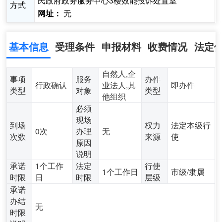
民政府政务服务中心3楼效能投诉处置室
方式
无
网址：
基本信息
受理条件
申报材料
收费情况
法定
自然人,企
事项
服务
办件
行政确认
业法人,其
即办件
类型
对象
类型
他组织
必须
现场
到场
权力
法定本级行
0次
办理
无
次数
来源
使
原因
说明
承诺
1个工作
法定
行使
1个工作日
市级/隶属
时限
日
时限
层级
承诺
办结
无
时限