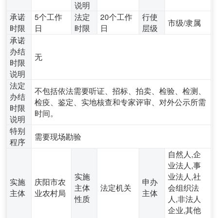
说明
承诺
5个工作
法定
20个工作
行使
市级/隶属
时限
日
时限
日
层级
承诺
办结
无
时限
说明
法定
不包括依法需要听证、招标、拍卖、检验、检测、
办结
检疫、鉴定、实地核查和专家评审、对外公示所需
时限
时间。
说明
特别
需要现场勘验
程序
自然人,企
业法人,事
实施
业法人,社
实施
庆阳市农
申办
主体
法定机关
会组织法
主体
业农村局
主体
性质
人,非法人
企业,其他