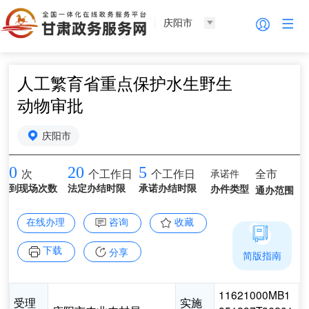
庆阳市
人工繁育省重点保护水生野生
动物审批
庆阳市
0
20
5
承诺件
全市
次
个工作日
个工作日
到现场次数
法定办结时限
承诺办结时限
办件类型
通办范围
在线办理
咨询
收藏
下载
分享
简版指南
11621000MB1
受理
实施