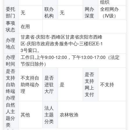
组织
委托
联办
网办
全程网办
无
无
部门
机构
深度
（Ⅳ级）
事项
在用
状态
甘肃省-庆阳市-西峰区甘肃省庆阳市西峰
办理
区-庆阳市政府政务服务中心-三楼E区E-1
地点
3号窗口。
办理
工作日,上午9:00-12:00，下午13:00-17:00（法定
时间
节假日除外）
是否
是否
支持
不支持自
是否
支持
自助
助终端办
进驻
是
不支持
网上
终端
理
大厅
支付
办理
自然
法人
人主
其他
主题
农林牧渔
题分
分类
类