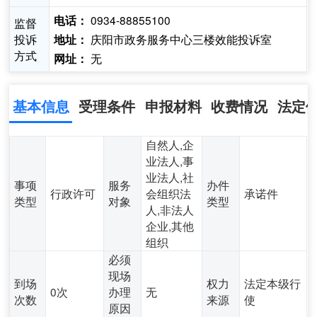
0934-88855100
电话：
监督
投诉
庆阳市政务服务中心三楼效能投诉室
地址：
方式
无
网址：
基本信息
受理条件
申报材料
收费情况
法定
自然人,企
业法人,事
业法人,社
事项
服务
办件
行政许可
会组织法
承诺件
类型
对象
类型
人,非法人
企业,其他
组织
必须
现场
到场
权力
法定本级行
0次
办理
无
次数
来源
使
原因