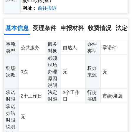
厦412办公室）
前往投诉
网址：
基本信息
受理条件
申报材料
收费情况
法定
事项
服务
办件
公共服务
自然人
承诺件
类型
对象
类型
必须
现场
到场
权力
0次
办理
无
无
次数
来源
原因
说明
承诺
法定
2个工作
行使
2个工作日
市级/隶属
时限
时限
日
层级
承诺
办结
无
时限
说明