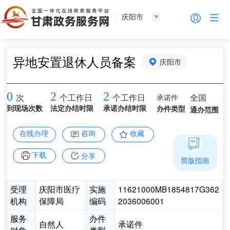
庆阳市
异地安置退休人员备案
庆阳市
0
2
2
承诺件
全国
次
个工作日
个工作日
到现场次数
法定办结时限
承诺办结时限
办件类型
通办范围
在线办理
咨询
收藏
下载
分享
简版指南
受理
庆阳市医疗
实施
11621000MB1854817G362
机构
保障局
编码
2036006001
服务
办件
自然人
承诺件