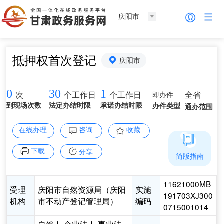
庆阳市
抵押权首次登记
庆阳市
0
30
1
即办件
全省
次
个工作日
个工作日
到现场次数
法定办结时限
承诺办结时限
办件类型
通办范围
在线办理
咨询
收藏
下载
分享
简版指南
11621000MB
受理
庆阳市自然资源局（庆阳
实施
191703XJ300
机构
市不动产登记管理局）
编码
0715001014