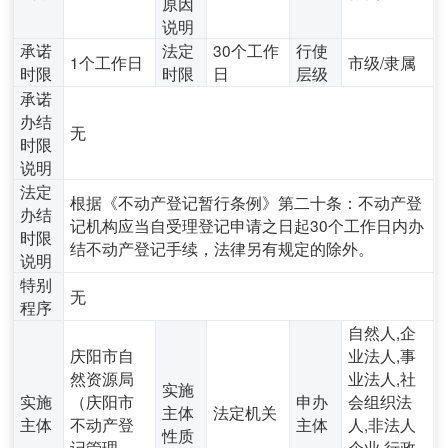
原因
说明
承诺
法定
30个工作
行使
1个工作日
市级/隶属
时限
时限
日
层级
承诺
办结
无
时限
说明
法定
根据《不动产登记暂行条例》第二十条：不动产登
办结
记机构应当自受理登记申请之日起30个工作日内办
时限
结不动产登记手续，法律另有规定的除外。
说明
特别
无
程序
自然人,企
庆阳市自
业法人,事
然资源局
业法人,社
实施
实施
（庆阳市
申办
会组织法
主体
法定机关
主体
不动产登
主体
人,非法人
性质
记管理
企业,行政