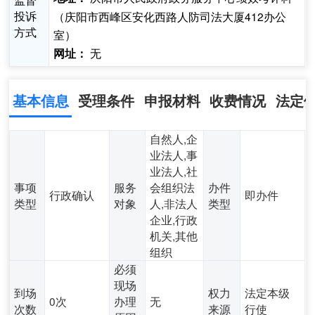
投诉
（庆阳市西峰区安化西路人防司法大厦412办公
方式
室）
无
网址：
基本信息
受理条件
申报材料
收费情况
法定
自然人,企
业法人,事
业法人,社
事项
服务
会组织法
办件
行政确认
即办件
类型
对象
人,非法人
类型
企业,行政
机关,其他
组织
必须
现场
到场
权力
法定本级
0次
办理
无
次数
来源
行使