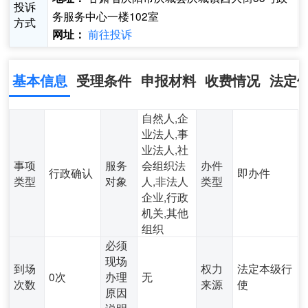
投诉
务服务中心一楼102室
方式
前往投诉
网址：
基本信息
受理条件
申报材料
收费情况
法定
自然人,企
业法人,事
业法人,社
事项
服务
会组织法
办件
行政确认
即办件
类型
对象
人,非法人
类型
企业,行政
机关,其他
组织
必须
现场
到场
权力
法定本级行
0次
办理
无
次数
来源
使
原因
说明