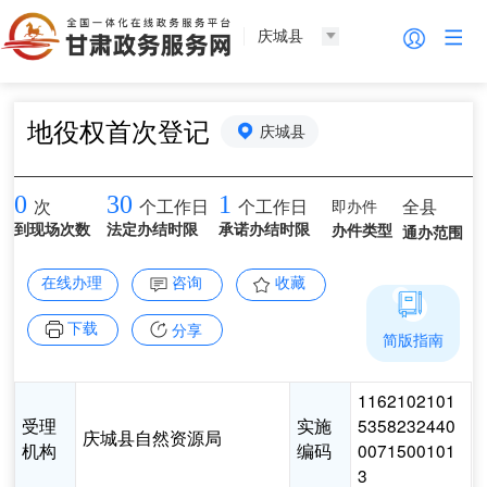
庆城县
地役权首次登记
庆城县
0
30
1
即办件
全县
次
个工作日
个工作日
到现场次数
法定办结时限
承诺办结时限
办件类型
通办范围
在线办理
咨询
收藏
下载
分享
简版指南
1162102101
受理
实施
5358232440
庆城县自然资源局
机构
编码
0071500101
3