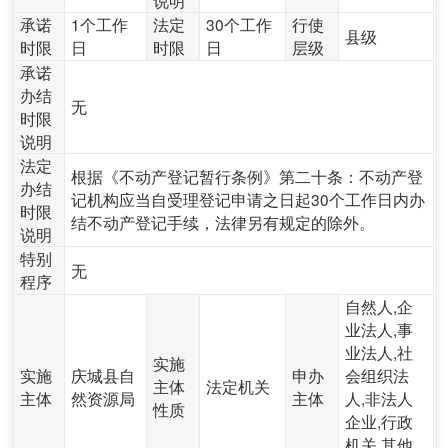
承诺
1个工作
法定
30个工作
行使
县级
时限
日
时限
日
层级
承诺
办结
无
时限
说明
法定
根据《不动产登记暂行条例》第二十条：不动产登
办结
记机构应当自受理登记申请之日起30个工作日内办
时限
结不动产登记手续，法律另有规定的除外。
说明
特别
无
程序
自然人,企
业法人,事
业法人,社
实施
实施
庆城县自
申办
会组织法
主体
法定机关
主体
然资源局
主体
人,非法人
性质
企业,行政
机关,其他