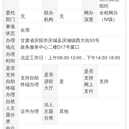
组织
委托
联办
网办
全程网办
无
无
部门
机构
深度
（Ⅳ级）
事项
在用
状态
办理
甘肃省庆阳市庆城县庆城镇西大街53号
地点
政务服务中心二楼D17号窗口
办理
法定工作日：上午08:30-12:00，下午14:30-18:00
时间
是否
是否
支持
是否
支持自助
支持
自助
进驻
是
支持
终端办理
网上
终端
大厅
支付
办理
自然
法人
人主
证件办理
主题
其他
题分
分类
类
中介