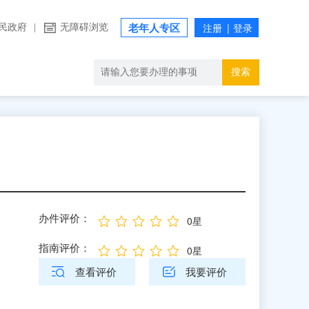
民政府
|
无障碍浏览
老年人专区
搜索
办件评价：
0星
指南评价：
0星
查看评价
我要评价