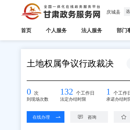
选
庆城县
首页
个人服务
法人服务
部门
土地权属争议行政裁决
0
132
1
次
个工作日
个工作
到现场次数
法定办结时限
承诺办结时
在线办理
咨询