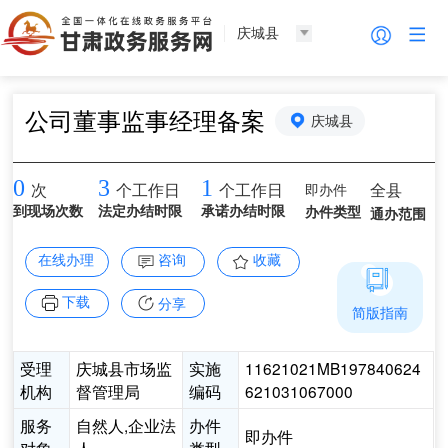
庆城县
公司董事监事经理备案
庆城县
0
3
1
即办件
全县
次
个工作日
个工作日
到现场次数
法定办结时限
承诺办结时限
办件类型
通办范围
在线办理
咨询
收藏
下载
分享
简版指南
受理
庆城县市场监
实施
11621021MB197840624
机构
督管理局
编码
621031067000
服务
自然人,企业法
办件
即办件