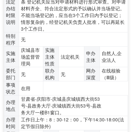
法定
条 登记机关应当对申请材料进行形式审查。对申请
办结
材料齐全、符合法定形式的予以确认并当场登记。
时限
不能当场登记的，应当在3个工作日内予以登记；
说明
情形复杂的，经登记机关负责人批准，可以再延长
3个工作日。
特别
无
程序
庆城县市
实施
实施
申办
自然人,企
场监督管
主体
法定机关
主体
主体
业法人
理局
性质
委托
联办
网办
在线核验
无
无
部门
机构
深度
（Ⅲ级）
事项
在用
状态
甘肃省-庆阳市-庆城县庆城镇西大街53
办理
号-县政务大厅-庆城镇西大街53号-县政
地点
务大厅一楼B1窗口。
办理
工作日上午：8：30-12：00，下午14:30-18:00(法
时间
定节假日除外)