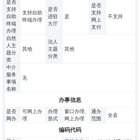
是否
是否
支持
是否
支持自助
支持
自助
进驻
是
不支持
终端办理
网上
终端
大厅
支付
办理
自然
法人
人主
其他
主题
其他
题分
分类
类
中介
服务
无
事项
名称
办事信息
是否
可网上办
办理
窗口办理,
通办
全县
网办
理
形式
网上办理
范围
编码代码