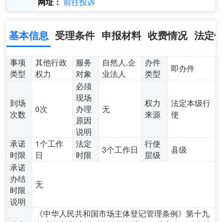
前往投诉
网址：
基本信息
受理条件
申报材料
收费情况
法定
事项
其他行政
服务
自然人,企
办件
即办件
类型
权力
对象
业法人
类型
必须
现场
到场
权力
法定本级行
0次
办理
无
次数
来源
使
原因
说明
承诺
1个工作
法定
行使
3个工作日
县级
时限
日
时限
层级
承诺
办结
无
时限
说明
《中华人民共和国市场主体登记管理条例》第十九