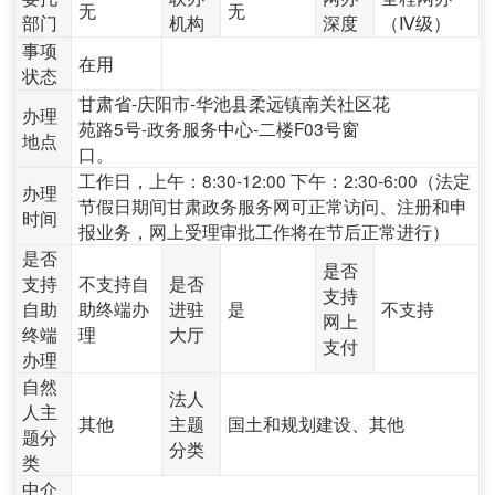
无
无
部门
机构
深度
（Ⅳ级）
事项
在用
状态
甘肃省-庆阳市-华池县柔远镇南关社区花
办理
苑路5号-政务服务中心-二楼F03号窗
地点
口。
工作日，上午：8:30-12:00 下午：2:30-6:00（法定
办理
节假日期间甘肃政务服务网可正常访问、注册和申
时间
报业务，网上受理审批工作将在节后正常进行）
是否
是否
支持
不支持自
是否
支持
自助
助终端办
进驻
是
不支持
网上
终端
理
大厅
支付
办理
自然
法人
人主
其他
主题
国土和规划建设、其他
题分
分类
类
中介