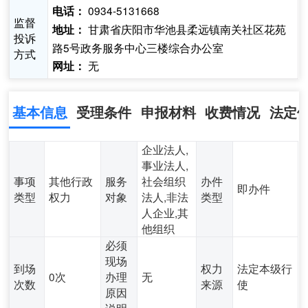
0934-5131668
电话：
监督
甘肃省庆阳市华池县柔远镇南关社区花苑
地址：
投诉
路5号政务服务中心三楼综合办公室
方式
无
网址：
基本信息
受理条件
申报材料
收费情况
法定
企业法人,
事业法人,
事项
其他行政
服务
社会组织
办件
即办件
类型
权力
对象
法人,非法
类型
人企业,其
他组织
必须
现场
到场
权力
法定本级行
0次
办理
无
次数
来源
使
原因
说明