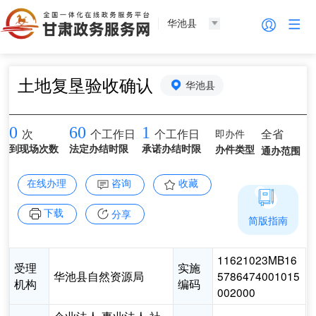
华池县
土地复垦验收确认
华池县
0
60
1
即办件
全省
次
个工作日
个工作日
到现场次数
法定办结时限
承诺办结时限
办件类型
通办范围
在线办理
咨询
收藏
下载
分享
简版指南
11621023MB16
受理
实施
华池县自然资源局
5786474001015
机构
编码
002000