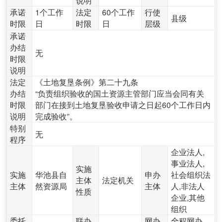
承诺
1个工作
法定
60个工作
行使
县级
时限
日
时限
日
层级
承诺
办结
无
时限
说明
法定
《土地复垦条例》第二十九条
办结
“负责组织验收的国土资源主管部门应当会同有关
时限
部门在接到土地复垦验收申请之日起60个工作日内
说明
完成验收”。
特别
无
程序
企业法人,
事业法人,
实施
实施
华池县自
申办
社会组织法
主体
法定机关
主体
然资源局
主体
人,非法人
性质
企业,其他
组织
委托
联办
网办
全程网办