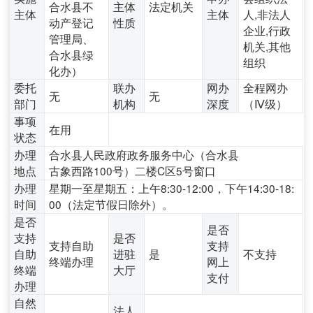
合水县不
主体
法定机关
主体
主体
人,非法人
动产登记
性质
企业,行政
管理局、
机关,其他
合水县绿
组织
化办）
委托
联办
网办
全程网办
无
无
部门
机构
深度
（Ⅳ级）
事项
在用
状态
办理
合水县人民政府政务服务中心（合水县
地点
古象西路100号）二楼C区5号窗口
办理
星期一至星期五：上午8:30-12:00，下午14:30-18:
时间
00（法定节假日除外）。
是否
是否
支持
是否
支持自助
支持
自助
进驻
是
不支持
终端办理
网上
终端
大厅
支付
办理
自然
法人