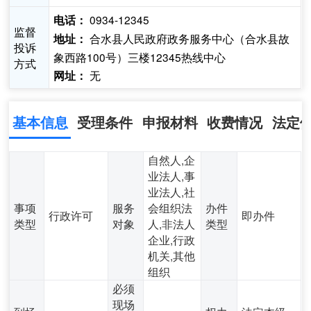
0934-12345
电话：
监督
合水县人民政府政务服务中心（合水县故
地址：
投诉
象西路100号）三楼12345热线中心
方式
无
网址：
基本信息
受理条件
申报材料
收费情况
法定
自然人,企
业法人,事
业法人,社
事项
服务
会组织法
办件
行政许可
即办件
类型
对象
人,非法人
类型
企业,行政
机关,其他
组织
必须
现场