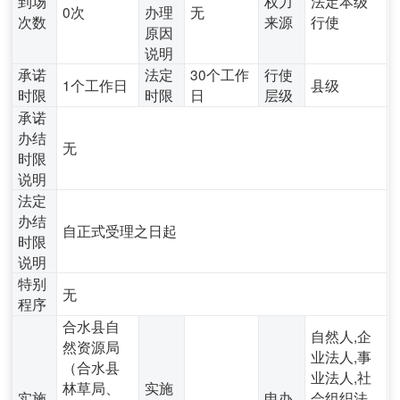
到场
权力
法定本级
0次
办理
无
次数
来源
行使
原因
说明
承诺
法定
30个工作
行使
1个工作日
县级
时限
时限
日
层级
承诺
办结
无
时限
说明
法定
办结
自正式受理之日起
时限
说明
特别
无
程序
合水县自
自然人,企
然资源局
业法人,事
（合水县
业法人,社
林草局、
实施
实施
申办
会组织法