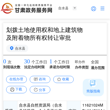
合水县
划拨土地使用权和地上建筑物
及附着物所有权转让审批
合水县
0
30
1
即办件
全国
次
个工作日
个工作日
到现场次数
法定办结时限
承诺办结时限
办件类型
通办范围
在线办理
咨询
收藏
下载
分享
简版指南
合水县自然资源局（合水
11621024M