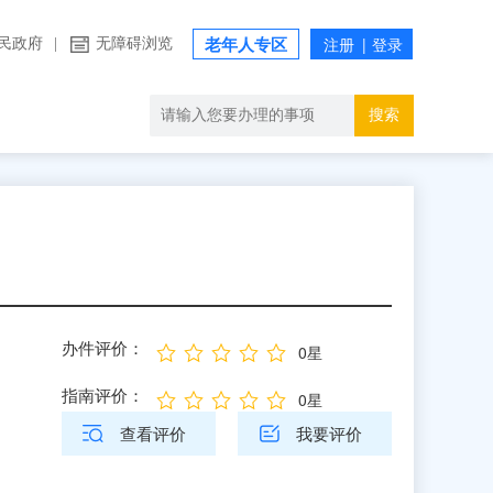
民政府
|
无障碍浏览
老年人专区
搜索
办件评价：
0星
指南评价：
0星
查看评价
我要评价