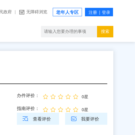
民政府
|
无障碍浏览
老年人专区
搜索
办件评价：
0星
指南评价：
0星
查看评价
我要评价