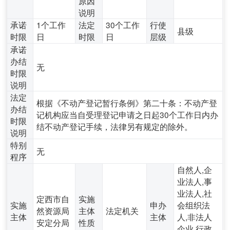
原因
说明
承诺
1个工作
法定
30个工作
行使
县级
时限
日
时限
日
层级
承诺
办结
无
时限
说明
法定
根据《不动产登记暂行条例》第二十条：不动产登
办结
记机构应当自受理登记申请之日起30个工作日内办
时限
结不动产登记手续，法律另有规定的除外。
说明
特别
无
程序
自然人,企
业法人,事
业法人,社
定西市自
实施
实施
申办
会组织法
然资源局
主体
法定机关
主体
主体
人,非法人
安定分局
性质
企业,行政