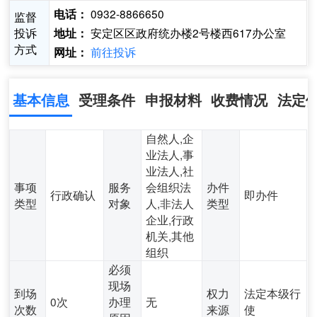
0932-8866650
电话：
监督
投诉
安定区区政府统办楼2号楼西617办公室
地址：
方式
前往投诉
网址：
基本信息
受理条件
申报材料
收费情况
法定
自然人,企
业法人,事
业法人,社
事项
服务
会组织法
办件
行政确认
即办件
类型
对象
人,非法人
类型
企业,行政
机关,其他
组织
必须
现场
到场
权力
法定本级行
0次
办理
无
次数
来源
使