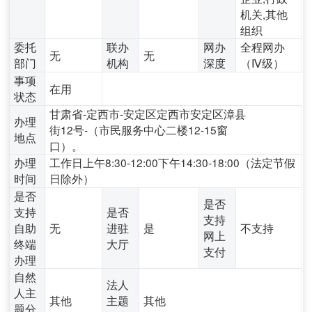
机关,其他
组织
委托
联办
网办
全程网办
无
无
部门
机构
深度
（Ⅳ级）
事项
在用
状态
甘肃省-定西市-安定区定西市安定区漳县
办理
街12号-（市民服务中心二楼12-15窗
地点
口）。
办理
工作日上午8:30-12:00下午14:30-18:00（法定节假
时间
日除外）
是否
是否
支持
是否
支持
自助
无
进驻
是
不支持
网上
终端
大厅
支付
办理
自然
法人
人主
其他
主题
其他
题分