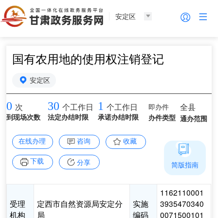
安定区
国有农用地的使用权注销登记
安定区
0
30
1
即办件
全县
次
个工作日
个工作日
到现场次数
法定办结时限
承诺办结时限
办件类型
通办范围
在线办理
咨询
收藏
下载
分享
简版指南
1162110001
受理
定西市自然资源局安定分
实施
3935470340
机构
局
编码
0071500101