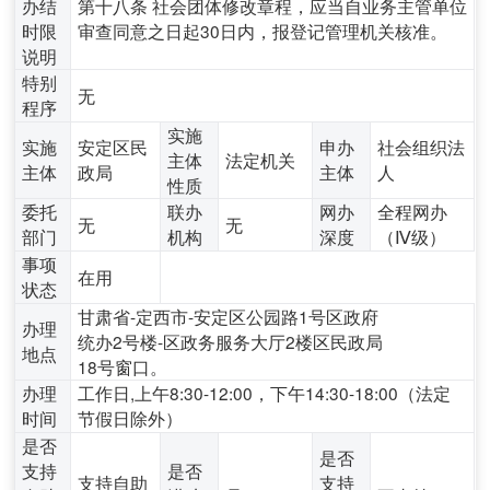
办结
第十八条 社会团体修改章程，应当自业务主管单位
时限
审查同意之日起30日内，报登记管理机关核准。
说明
特别
无
程序
实施
实施
安定区民
申办
社会组织法
主体
法定机关
主体
政局
主体
人
性质
委托
联办
网办
全程网办
无
无
部门
机构
深度
（Ⅳ级）
事项
在用
状态
甘肃省-定西市-安定区公园路1号区政府
办理
统办2号楼-区政务服务大厅2楼区民政局
地点
18号窗口。
办理
工作日,上午8:30-12:00，下午14:30-18:00（法定
时间
节假日除外）
是否
是否
支持
是否
支持自助
支持