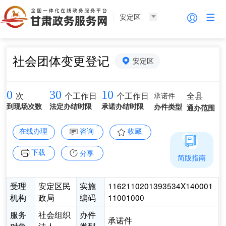
安定区
社会团体变更登记
安定区
0
30
10
承诺件
全县
次
个工作日
个工作日
到现场次数
法定办结时限
承诺办结时限
办件类型
通办范围
在线办理
咨询
收藏
下载
分享
简版指南
受理
安定区民
实施
1162110201393534X140001
机构
政局
编码
11001000
服务
社会组织
办件
承诺件