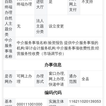
自助
进驻
是
不支持
终端办理
网上
终端
大厅
支付
办理
自然
法人
人主
无
主题
设立变更
题分
分类
类
中介
中介服务事项名称:验资报告 提供中介服务事项的
服务
机构:审计会计服务机构 中介服务事项收费性质:经
事项
营服务性收费（市场调节价）
名称
办事信息
窗口办理,
是否
可网上办
办理
通办
网上办理,
全县
网办
理
形式
范围
快递申请
编码代码
基本
实施主体
116211020139353
000111001000