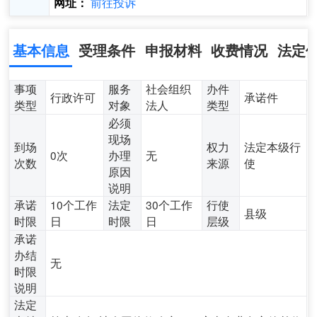
前往投诉
网址：
基本信息
受理条件
申报材料
收费情况
法定
事项
服务
社会组织
办件
行政许可
承诺件
类型
对象
法人
类型
必须
现场
到场
权力
法定本级行
0次
办理
无
次数
来源
使
原因
说明
承诺
10个工作
法定
30个工作
行使
县级
时限
日
时限
日
层级
承诺
办结
无
时限
说明
法定