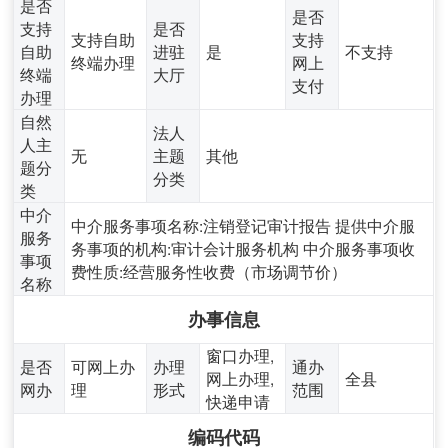
是否
是否
支持
是否
支持自助
支持
自助
进驻
是
不支持
终端办理
网上
终端
大厅
支付
办理
自然
法人
人主
无
主题
其他
题分
分类
类
中介
中介服务事项名称:注销登记审计报告 提供中介服
服务
务事项的机构:审计会计服务机构 中介服务事项收
事项
费性质:经营服务性收费（市场调节价）
名称
办事信息
窗口办理,
是否
可网上办
办理
通办
网上办理,
全县
网办
理
形式
范围
快递申请
编码代码