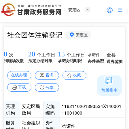
安定区
社会团体注销登记
安定区
0
20
15
承诺件
全县
次
个工作日
个工作日
到现场次数
法定办结时限
承诺办结时限
办件类型
通办范围
在线办理
咨询
收藏
下载
分享
简版指南
受理
安定区民
实施
1162110201393534X140001
机构
政局
编码
11001000
服务
社会组织
办件
承诺件