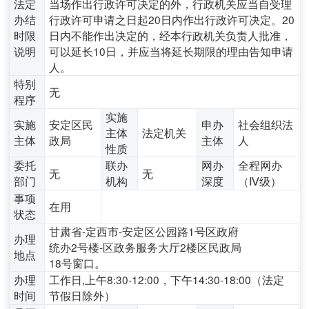
法定
当场作出行政许可决定的外，行政机关应当自受理
办结
行政许可申请之日起‌20日内‌作出行政许可决定。20
时限
日内不能作出决定的，经本行政机关负责人批准，
说明
可以延长10日，并应当将延长期限的理由告知申请
人。
特别
无
程序
实施
实施
安定区民
申办
社会组织法
主体
法定机关
主体
政局
主体
人
性质
委托
联办
网办
全程网办
无
无
部门
机构
深度
（Ⅳ级）
事项
在用
状态
甘肃省-定西市-安定区公园路1号区政府
办理
统办2号楼-区政务服务大厅2楼区民政局
地点
18号窗口。
办理
工作日,上午8:30-12:00，下午14:30-18:00（法定
时间
节假日除外）