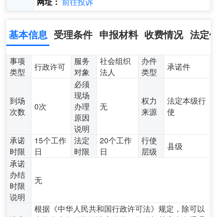
前往投诉
网址：
基本信息
受理条件
申报材料
收费情况
法定
事项
服务
社会组织
办件
行政许可
承诺件
类型
对象
法人
类型
必须
现场
到场
权力
法定本级行
0次
办理
无
次数
来源
使
原因
说明
承诺
15个工作
法定
20个工作
行使
县级
时限
日
时限
日
层级
承诺
办结
无
时限
说明
根据《中华人民共和国行政许可法》规定，除可以