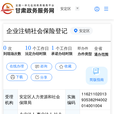
安定区
企业注销社会保险登记
安定区
0
10
1
即办件
全省
次
个工作日
个工作日
到现场次数
法定办结时限
承诺办结时限
办件类型
通办范围
在线办理
咨询
收藏
下载
分享
简版指南
11621102013
受理
安定区人力资源和社会
实施
935382H4002
机构
保障局
编码
014001004