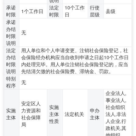
承诺
法定
10个工作
行使
1个工作日
县级
时限
时限
日
层级
承诺
办结
无
时限
说明
法定
用人单位和个人申请变更、注销社会保险登记，社
办结
会保险经办机构应当自收到申请之日起10个工作日
时限
内处理完毕。用人单位注销社会保险登记的，应当
说明
先结清欠缴的社会保险费、滞纳金、罚款。
特别
无
程序
企业法人,
事业法人,
安定区人
实施
社会组织
实施
力资源和
申办
主体
法定机关
法人,非法
主体
社会保障
主体
性质
人企业,行
局
政机关,其
他组织