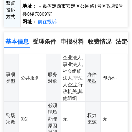
监督
甘肃省定西市安定区公园路1号区政府2号
地址：
投诉
楼3楼东309室
方式
前往投诉
网址：
基本信息
受理条件
申报材料
收费情况
法定
企业法人,
事业法人,
社会组织
事项
服务
办件
公共服务
法人,非法
即办件
类型
对象
类型
人企业,行
政机关,其
他组织
必须
现场
到场
权力
0次
办理
无
无
次数
来源
原因
说明