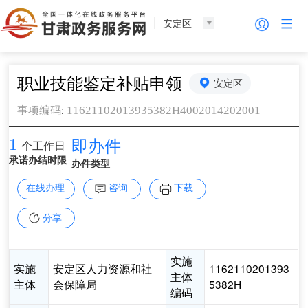
安定区
职业技能鉴定补贴申领
安定区
:
11621102013935382H4002014202001
事项编码
1
即办件
个工作日
承诺办结时限
办件类型
在线办理
咨询
下载
分享
实施
实施
安定区人力资源和社
1162110201393
主体
主体
会保障局
5382H
编码