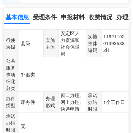
基本信息
受理条件
申报材料
收费情况
办理
安定区人
实施
11621102
行使
实施
力资源和
县级
主体
01393538
层级
主体
社会保障
编码
2H
局
公共
服务
事项
补贴类
细化
分类
窗口办理,
承诺
办件
办理
即办件
网上办理,
办结
1个工作日
类型
形式
快递申请
时限
承诺
办结
无
时限