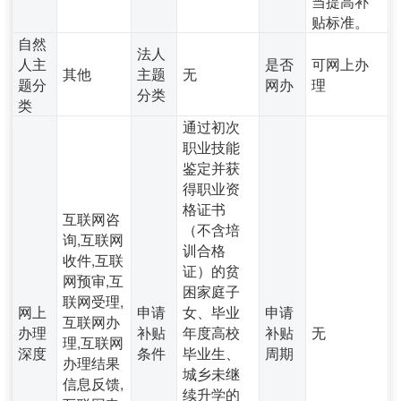
当提高补
贴标准。
自然
法人
人主
是否
可网上办
其他
主题
无
题分
网办
理
分类
类
通过初次
职业技能
鉴定并获
得职业资
格证书
互联网咨
（不含培
询,互联网
训合格
收件,互联
证）的贫
网预审,互
困家庭子
联网受理,
网上
申请
女、毕业
申请
互联网办
办理
补贴
年度高校
补贴
无
理,互联网
深度
条件
毕业生、
周期
办理结果
城乡未继
信息反馈,
续升学的