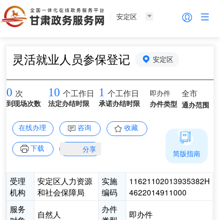
安定区
灵活就业人员参保登记
安定区
0
10
1
即办件
全市
次
个工作日
个工作日
到现场次数
法定办结时限
承诺办结时限
办件类型
通办范围
在线办理
咨询
收藏
下载
分享
简版指南
受理
安定区人力资源
实施
11621102013935382H
机构
和社会保障局
编码
4622014911000
服务
办件
自然人
即办件