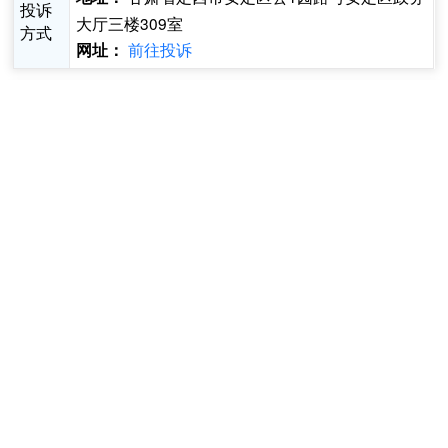
投诉
大厅三楼309室
方式
前往投诉
网址：
基本信息
受理条件
申报材料
收费情况
法定
事项
服务
办件
公共服务
自然人
即办件
类型
对象
类型
必须
现场
到场
权力
0次
办理
无
无
次数
来源
原因
说明
承诺
法定
10个工作
行使
1个工作日
县级
时限
时限
日
层级
承诺
办结
无
时限