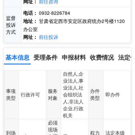
前往咨询
网址：
0932-8226784
电话：
监督
甘肃省定西市安定区政府统办2号楼1120
地址：
投诉
办公室
方式
前往投诉
网址：
基本信息
受理条件
申报材料
收费情况
法定
自然人,企
业法人,事
业法人,社
事项
服务
办件
行政许可
会组织法
即办件
类型
对象
类型
人,非法人
企业,行政
机关
必须
现场
到场
权力
法定本级