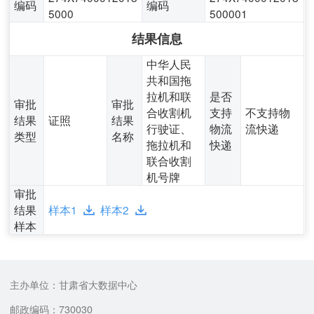
编码
编码
5000
500001
结果信息
中华人民
共和国拖
拉机和联
是否
审批
审批
合收割机
支持
不支持物
结果
证照
结果
行驶证、
物流
流快递
类型
名称
拖拉机和
快递
联合收割
机号牌
审批
结果
样本1
样本2
样本
主办单位：甘肃省大数据中心
邮政编码：730030