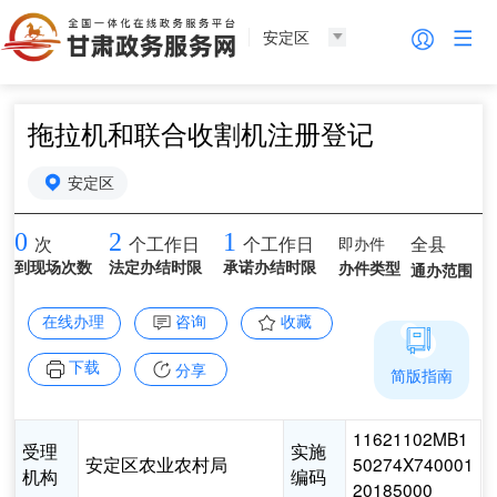
安定区
拖拉机和联合收割机注册登记
安定区
0
2
1
即办件
全县
次
个工作日
个工作日
到现场次数
法定办结时限
承诺办结时限
办件类型
通办范围
在线办理
咨询
收藏
下载
分享
简版指南
11621102MB1
受理
实施
安定区农业农村局
50274X740001
机构
编码
20185000