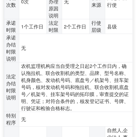
0次
办理
无
次数
来源
行使
原因
说明
承诺
法定
行使
1个工作日
2个工作日
县级
时限
时限
层级
承诺
办结
无
时限
说明
农机监理机构应当自受理之日起2个工作日内，确
认拖拉机、联合收割机的类型、品牌、型号名称、
法定
机身颜色、发动机号码、底盘号／机架号、挂车架
办结
号码，核对发动机号码和拖拉机、联合收割机底盘
时限
号／机架号、挂车架号码的拓印膜，审查提交的证
说明
明、凭证；对符合条件的，核发登记证书、号牌、
行驶证和检验合格标志。
特别
无
程序
自然人,企
业法人,事