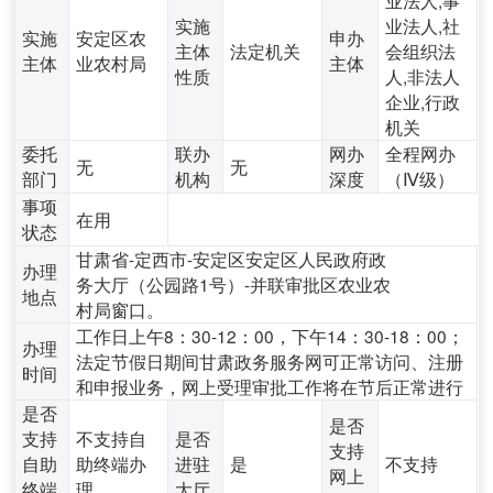
实施
业法人,社
实施
安定区农
申办
主体
法定机关
会组织法
主体
业农村局
主体
性质
人,非法人
企业,行政
机关
委托
联办
网办
全程网办
无
无
部门
机构
深度
（Ⅳ级）
事项
在用
状态
甘肃省-定西市-安定区安定区人民政府政
办理
务大厅（公园路1号）-并联审批区农业农
地点
村局窗口。
工作日上午8：30-12：00，下午14：30-18：00；
办理
法定节假日期间甘肃政务服务网可正常访问、注册
时间
和申报业务，网上受理审批工作将在节后正常进行
是否
是否
支持
不支持自
是否
支持
自助
助终端办
进驻
是
不支持
网上
终端
理
大厅