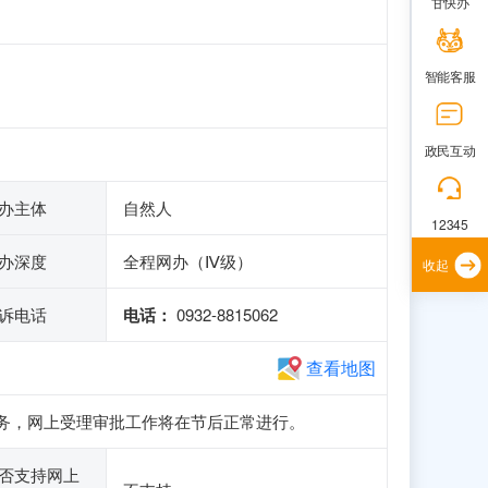
甘快办
智能客服
政民互动
办主体
自然人
12345
办深度
全程网办（Ⅳ级）
收起
诉电话
电话：
0932-8815062
查看地图
申报业务，网上受理审批工作将在节后正常进行。
否支持网上