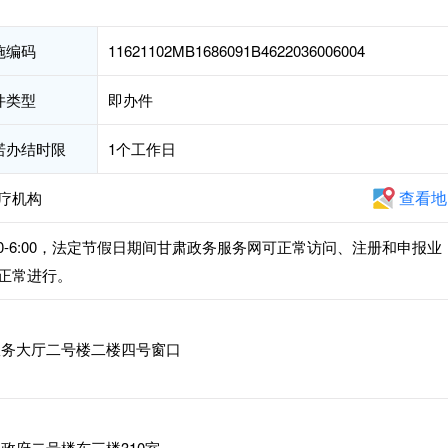
施编码
11621102MB1686091B4622036006004
件类型
即办件
诺办结时限
1个工作日
查看地
疗机构
午2:30-6:00，法定节假日期间甘肃政务服务网可正常访问、注册和申报业
正常进行。
务大厅二号楼二楼四号窗口
政府二号楼东三楼310室