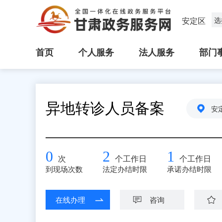
安定区
选
首页
个人服务
法人服务
部门
异地转诊人员备案
安
0
2
1
次
个工作日
个工作日
到现场次数
法定办结时限
承诺办结时限
在线办理
咨询