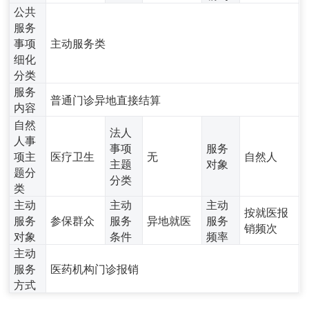
公共
服务
事项
主动服务类
细化
分类
服务
普通门诊异地直接结算
内容
自然
法人
人事
事项
服务
项主
医疗卫生
无
自然人
主题
对象
题分
分类
类
主动
主动
主动
按就医报
服务
参保群众
服务
异地就医
服务
销频次
对象
条件
频率
主动
服务
医药机构门诊报销
方式