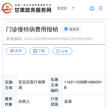
安定区
门诊慢特病费用报销
安定区
:
11621102MB1686091B4622036010002
事项编码
咨询
下载
分享
实施
实施
安定区医疗保障
11621102MB1686091
主体
主体
局
B
编码
服务
行使
自然人
县级
对象
层级