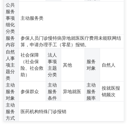
公共
服务
事项
主动服务类
细化
分类
服务
参保人员门诊慢特病异地就医医疗费用未能联网结
内容
算，申请办理手工（零星）报销。
自然
社会保障
法人
人事
（社会保
事项
服务
项主
其他
自然人
险、社会救
主题
对象
题分
助）
分类
类
主动
主动
主动
按就医报
服务
参保群众
服务
异地就医
服务
销频次
对象
条件
频率
主动
服务
医药机构特殊门诊报销
方式