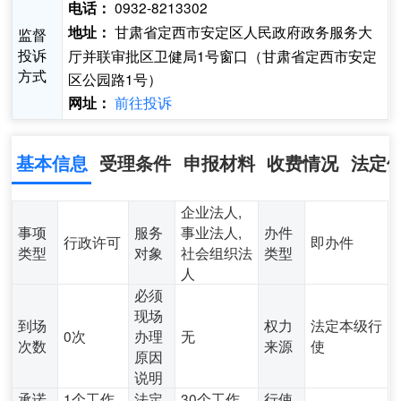
0932-8213302
电话：
甘肃省定西市安定区人民政府政务服务大
地址：
监督
投诉
厅并联审批区卫健局1号窗口（甘肃省定西市安定
方式
区公园路1号）
前往投诉
网址：
基本信息
受理条件
申报材料
收费情况
法定
企业法人,
事项
服务
事业法人,
办件
行政许可
即办件
类型
对象
社会组织法
类型
人
必须
现场
到场
权力
法定本级行
0次
办理
无
次数
来源
使
原因
说明
承诺
1个工作
法定
30个工作
行使