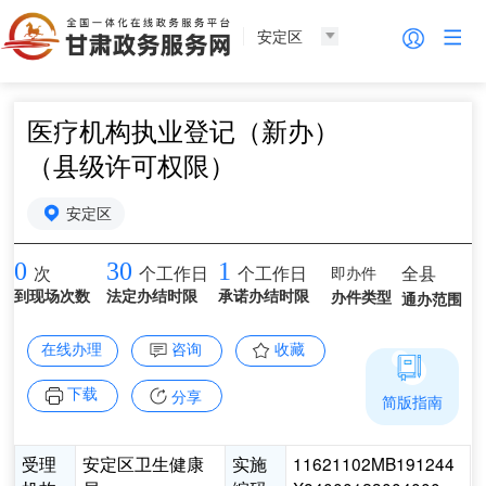
安定区
医疗机构执业登记（新办）
（县级许可权限）
安定区
0
30
1
即办件
全县
次
个工作日
个工作日
到现场次数
法定办结时限
承诺办结时限
办件类型
通办范围
在线办理
咨询
收藏
下载
分享
简版指南
受理
安定区卫生健康
实施
11621102MB191244