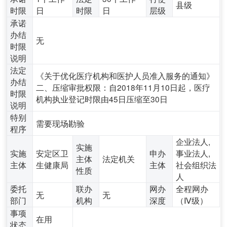
县级
时限
日
时限
日
层级
承诺
办结
无
时限
说明
法定
《关于优化医疗机构和医护人员准入服务的通知》
办结
二、压缩审批权限：自2018年11月10日起，医疗
时限
机构执业登记时限由45日压缩至30日
说明
特别
需要现场勘验
程序
企业法人,
实施
实施
安定区卫
申办
事业法人,
主体
法定机关
主体
生健康局
主体
社会组织法
性质
人
委托
联办
网办
全程网办
无
无
部门
机构
深度
（Ⅳ级）
事项
在用
状态