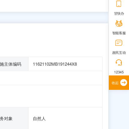
甘快办
智能客服
政民互动
施主体编码
11621102MB191244X8
12345
收起
务对象
自然人