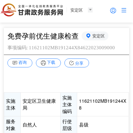
安定区
免费孕前优生健康检查
安定区
:
11621102MB191244X84622023009000
事项编码
咨询
下载
分享
实施
实施
安定区卫生健康
11621102MB191244X
主体
主体
局
8
编码
服务
行使
自然人
县级
对象
层级