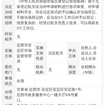
《中华人民共和国市场主体登记管理条例》第十九
法定
条登记机关应当对申请材料进行形式审查。对申请
办结
材料齐全、符合法定形式的予以确认并当场登记。
时限
不能当场登记的，应当在3个工作日内予以登记；
说明
情形复杂的，经登记机关负责人批准，可以再延长
3个工作日。
特别
无
程序
定西市安
实施
自然人,企
实施
定区市场
申办
主体
法定机关
业法人,非
主体
监督管理
主体
性质
法人企业
局
委托
联办
网办
全程网办
无
无
部门
机构
深度
（Ⅳ级）
事项
在用
状态
甘肃省-定西市-安定区安定区安定路1号-
办理
定西市政务服务中心一楼大厅5/6号窗
地点
口。