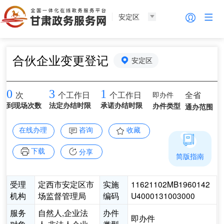
安定区
合伙企业变更登记
安定区
0
3
1
即办件
全省
次
个工作日
个工作日
到现场次数
法定办结时限
承诺办结时限
办件类型
通办范围
在线办理
咨询
收藏
下载
分享
简版指南
受理
定西市安定区市
实施
11621102MB1960142
机构
场监督管理局
编码
U4000131003000
服务
自然人,企业法
办件
即办件