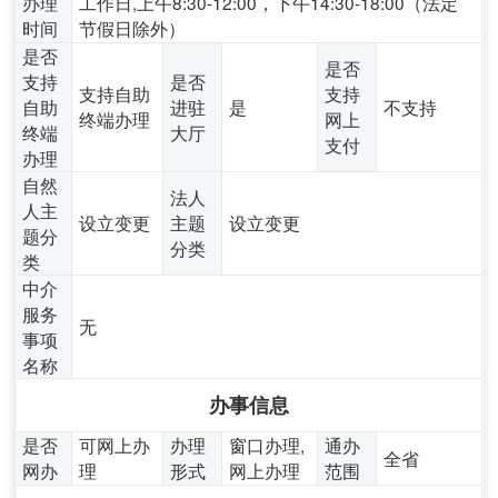
办理
工作日,上午8:30-12:00，下午14:30-18:00（法定
时间
节假日除外）
是否
是否
支持
是否
支持自助
支持
自助
进驻
是
不支持
终端办理
网上
终端
大厅
支付
办理
自然
法人
人主
设立变更
主题
设立变更
题分
分类
类
中介
服务
无
事项
名称
办事信息
是否
可网上办
办理
窗口办理,
通办
全省
网办
理
形式
网上办理
范围