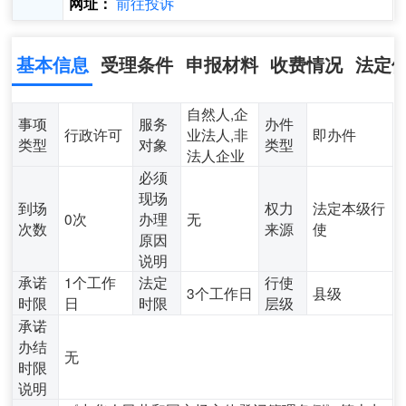
前往投诉
网址：
基本信息
受理条件
申报材料
收费情况
法定
自然人,企
事项
服务
办件
行政许可
业法人,非
即办件
类型
对象
类型
法人企业
必须
现场
到场
权力
法定本级行
0次
办理
无
次数
来源
使
原因
说明
承诺
1个工作
法定
行使
3个工作日
县级
时限
日
时限
层级
承诺
办结
无
时限
说明