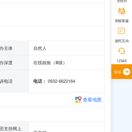
甘快办
智能客服
政民互动
办主体
自然人
12345
办深度
在线核验（Ⅲ级）
收起
诉电话
电话：
0932-6622164
查看地图
否支持网上