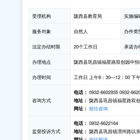
受理机构
陇西县教育局
实施编
服务对象
自然人
办件类
法定办结时限
20个工作日
承诺办
办理地点
陇西县巩昌镇福星路双创园中恒
办理时间
工作日 上午8：30—12：00 
电话：
0932-6602935 0932-662
咨询方式
地址：
陇西县巩昌镇福星路双创
网址：
前往咨询
电话：
0932-6622164
监督投诉方式
地址：
陇西县巩昌镇渭州路以东
网址：
前往投诉