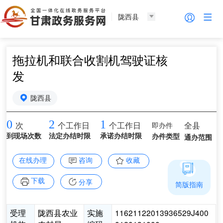
陇西县
拖拉机和联合收割机驾驶证核
发
陇西县
0
2
1
即办件
全县
次
个工作日
个工作日
到现场次数
法定办结时限
承诺办结时限
办件类型
通办范围
在线办理
咨询
收藏
下载
分享
简版指南
受理
陇西县农业
实施
11621122013936529J400