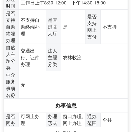
工作日上午8:30-12:00，下午14:30-18:00
时间
是否
是否
支持
不支持自
是否
支持
自助
助终端办
进驻
是
不支持
网上
终端
理
大厅
支付
办理
自然
交通出
法人
人主
行、证件
主题
农林牧渔
题分
办理
分类
类
中介
服务
无
事项
名称
办事信息
是否
可网上办
办理
窗口办理,
通办
全县
网办
理
形式
网上办理
范围