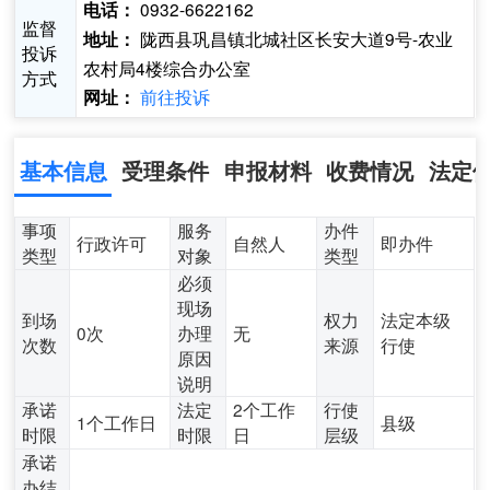
0932-6622162
电话：
监督
陇西县巩昌镇北城社区长安大道9号-农业
地址：
投诉
农村局4楼综合办公室
方式
前往投诉
网址：
基本信息
受理条件
申报材料
收费情况
法定
事项
服务
办件
行政许可
自然人
即办件
类型
对象
类型
必须
现场
到场
权力
法定本级
0次
办理
无
次数
来源
行使
原因
说明
承诺
法定
2个工作
行使
1个工作日
县级
时限
时限
日
层级
承诺
办结