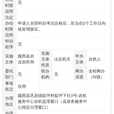
无
时限
说明
法定
办结
申请人全部科目考试合格后，应当在2个工作日内
时限
核发驾驶证。
说明
特别
无
程序
实施
实施
陇西县农
申办
主体
法定机关
自然人
主体
业农村局
主体
性质
委托
联办
网办
全程网办
无
无
部门
机构
深度
（Ⅳ级）
事项
在用
状态
陇西县巩昌镇靛坪村靛坪下社3号-农机
办理
服务中心农机监理窗口（县政务服务中
地点
心指定分理窗口）
办理