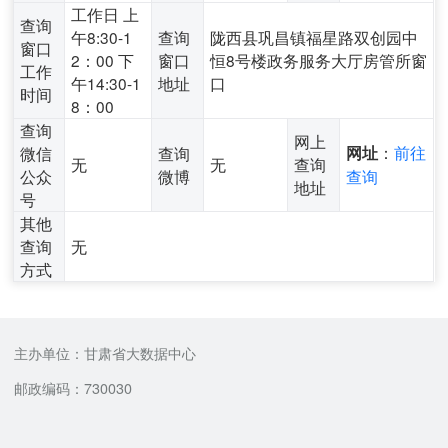
工作日 上
查询
午8:30-1
查询
陇西县巩昌镇福星路双创园中
窗口
2：00 下
窗口
恒8号楼政务服务大厅房管所窗
工作
午14:30-1
地址
口
时间
8：00
查询
网上
：
前往
微信
查询
网址
无
无
查询
公众
微博
查询
地址
号
其他
查询
无
方式
主办单位：甘肃省大数据中心
邮政编码：730030