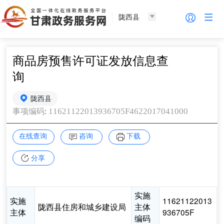
陇西县
商品房预售许可证发放信息查
询
陇西县
:
11621122013936705F4622017041000
事项编码
在线查询
咨询
下载
分享
实施
实施
11621122013
陇西县住房和城乡建设局
主体
主体
936705F
编码