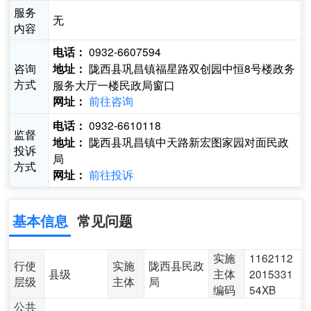
服务
无
内容
0932-6607594
电话：
咨询
陇西县巩昌镇福星路双创园中恒8号楼政务
地址：
方式
服务大厅一楼民政局窗口
前往咨询
网址：
0932-6610118
电话：
监督
陇西县巩昌镇中天路新宏图家园对面民政
地址：
投诉
局
方式
前往投诉
网址：
基本信息
常见问题
实施
1162112
行使
实施
陇西县民政
县级
主体
2015331
层级
主体
局
编码
54XB
公共