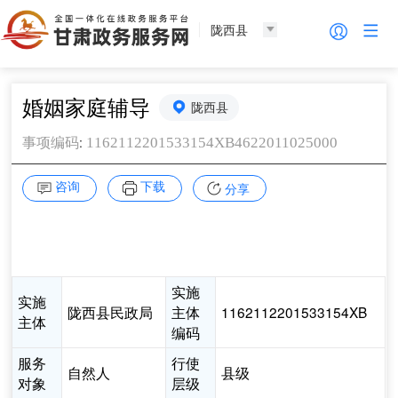
陇西县
婚姻家庭辅导
陇西县
:
1162112201533154XB4622011025000
事项编码
咨询
下载
分享
实施
实施
陇西县民政局
主体
1162112201533154XB
主体
编码
服务
行使
自然人
县级
对象
层级