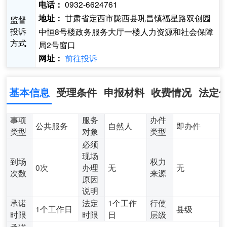
0932-6624761
电话：
甘肃省定西市陇西县巩昌镇福星路双创园
地址：
监督
投诉
中恒8号楼政务服务大厅一楼人力资源和社会保障
方式
局2号窗口
前往投诉
网址：
基本信息
受理条件
申报材料
收费情况
法定
事项
服务
办件
公共服务
自然人
即办件
类型
对象
类型
必须
现场
到场
权力
0次
办理
无
无
次数
来源
原因
说明
承诺
法定
1个工作
行使
1个工作日
县级
时限
时限
日
层级
承诺