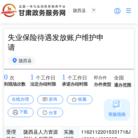
陇西县
失业保险待遇发放账户维护申
请
陇西县
0
1
1
即办件
全国
次
个工作日
个工作日
到现场次数
法定办结时限
承诺办结时限
办件类型
通办范围
在线办理
咨询
收藏
下载
分享
简版指南
受理
陇西县人力资源
实施
11621122015331718J