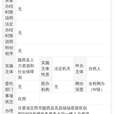
办结
无
时限
说明
法定
办结
无
时限
说明
特别
无
程序
陇西县人
实施
实施
力资源和
申办
主体
法定机关
自然人
主体
社会保障
主体
性质
局
委托
联办
网办
全程网办
无
无
部门
机构
深度
（Ⅳ级）
事项
在用
状态
甘肃省定西市陇西县巩昌镇福星路双创
办理
园中恒8号楼政务服务大厅一楼人力资源