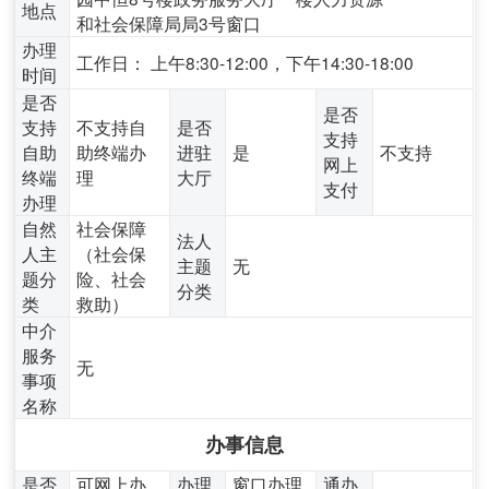
地点
和社会保障局局3号窗口
办理
工作日： 上午8:30-12:00，下午14:30-18:00
时间
是否
是否
支持
不支持自
是否
支持
自助
助终端办
进驻
是
不支持
网上
终端
理
大厅
支付
办理
自然
社会保障
法人
人主
（社会保
主题
无
题分
险、社会
分类
类
救助）
中介
服务
无
事项
名称
办事信息
是否
可网上办
办理
窗口办理,
通办