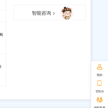
智能咨询 >
局
2
我的
甘快办
智能客服