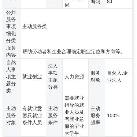
编码
8J
局
公共
服务
事项
主动服务类
细化
分类
服务
帮助劳动者和企业合理确定职业定位和方向等。
内容
自然
法人
人事
事项
服务
自然人,企
项主
就业创业
人力资源
主题
对象
业法人
题分
分类
类
需要就业
指导的就
主动
有就业意
主动
主动
业人员及
服务
愿及就业
服务
服务
100%
有就业意
对象
条件人员
条件
频率
愿的毕业
大学生