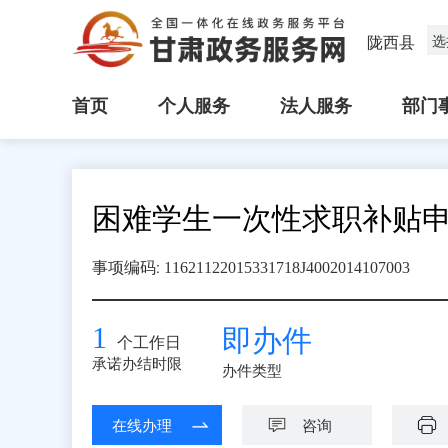
陇西县
选
首页
个人服务
法人服务
部门
困难学生一次性求职补贴
:
事项编码
11621122015331718J4002014107003
1
即办件
个工作日
承诺办结时限
办件类型
在线办理
咨询