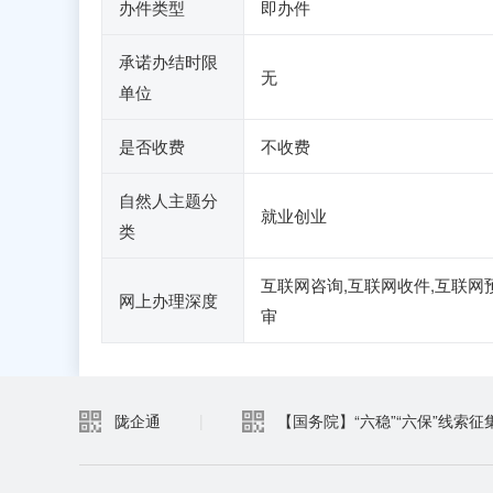
办件类型
即办件
承诺办结时限
无
单位
是否收费
不收费
自然人主题分
就业创业
类
互联网咨询,互联网收件,互联网
网上办理深度
审
陇企通
|
【国务院】“六稳”“六保”线索征