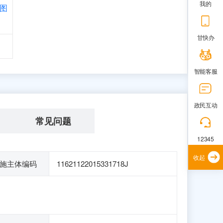
我的
图
甘快办
智能客服
政民互动
常见问题
12345
收起
施主体编码
11621122015331718J