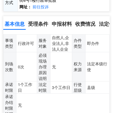
街6号1楼行政审批股
方式
前往投诉
网址：
基本信息
受理条件
申报材料
收费情况
法定
自然人,企
事项
服务
办件
行政许可
业法人,非
即办件
类型
对象
类型
法人企业
必须
现场
到场
权力
法定本级行
0次
办理
无
次数
来源
使
原因
说明
承诺
1个工作
法定
行使
3个工作日
县级
时限
日
时限
层级
承诺
办结
无
时限