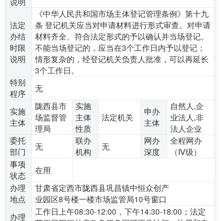
说明
《中华人民共和国市场主体登记管理条例》第十九
法定
条 登记机关应当对申请材料进行形式审查。对申请
办结
材料齐全、符合法定形式的予以确认并当场登记。
时限
不能当场登记的，应当在3个工作日内予以登记；
说明
情形复杂的，经登记机关负责人批准，可以再延长
3个工作日。
特别
无
程序
陇西县市
实施
自然人,企
实施
申办
场监督管
主体
法定机关
业法人,非
主体
主体
理局
性质
法人企业
委托
联办
网办
全程网办
无
无
部门
机构
深度
（Ⅳ级）
事项
在用
状态
办理
甘肃省定西市陇西县巩昌镇中恒众创产
地点
业园区8号楼一楼市场监管局10号窗口
工作日上午08:30-12:00，下午14:30-18:00；法定
办理