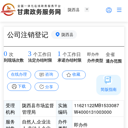
陇西县
公司注销登记
陇西县
0
3
1
即办件
全省
次
个工作日
个工作日
到现场次数
法定办结时限
承诺办结时限
办件类型
通办范围
在线办理
咨询
收藏
下载
分享
简版指南
受理
陇西县市场监督
实施
11621122MB1533087
机构
管理局
编码
W4000131003000
服务
自然人,企业法
办件
即办件