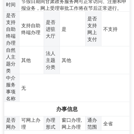
节假日期间甘肃政务服务网可正常访问、注册和申
时间
报业务，网上受理审批工作将在节后正常进行。
是否
是否
支持
是否
支持自助
支持
自助
进驻
是
不支持
终端办理
网上
终端
大厅
支付
办理
自然
法人
人主
其他
主题
其他
题分
分类
类
中介
服务
无
事项
名称
办事信息
是否
可网上办
办理
窗口办理,
通办
全省
网办
理
形式
网上办理
范围